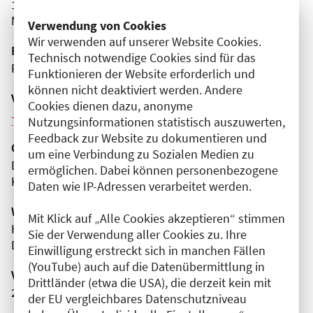
13353 Berlin
Mitte
Verwendung von Cookies
Wir verwenden auf unserer Website Cookies.
Fortbildungsformat
Technisch notwendige Cookies sind für das
Präsenz
Funktionieren der Website erforderlich und
können nicht deaktiviert werden. Andere
Veranstaltungsreihe
Cookies dienen dazu, anonyme
Weitere Veranstaltungen dieser Reihe (5)
Nutzungsinformationen statistisch auszuwerten,
Feedback zur Website zu dokumentieren und
Organisator(en)
um eine Verbindung zu Sozialen Medien zu
Deutsches Herzzentrum der Charité (DHZC)
ermöglichen. Dabei können personenbezogene
Klinik für Herz-, Thorax- und Gefäßchirurgie | CVK
Daten wie IP-Adressen verarbeitet werden.
Wissenschaftliche Leitung
Mit Klick auf „Alle Cookies akzeptieren“ stimmen
Herr Prof. Dr. med. Volkmar Falk
Sie der Verwendung aller Cookies zu. Ihre
Deutsches Herzzentrum der Charité (DHZC)
Einwilligung erstreckt sich in manchen Fällen
(YouTube) auch auf die Datenübermittlung in
Veranstaltungsnummer
Drittländer (etwa die USA), die derzeit kein mit
2761102026002340112
der EU vergleichbares Datenschutzniveau