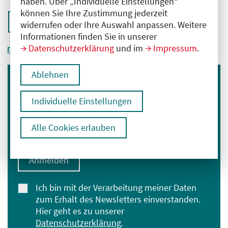
haben. Über „Individuelle Einstellungen“
können Sie Ihre Zustimmung jederzeit
Zurück zur Übersicht
widerrufen oder Ihre Auswahl anpassen. Weitere
Informationen finden Sie in unserer
Datenschutzerklärung
und im
Impressum
.
Ablehnen
Immer informiert bleiben
Individuelle Einstellungen
Melden Sie sich für unseren Newsletter an:
E-Mail-Adresse eingeben
Alle Cookies erlauben
Anmelden
Ich bin mit der Verarbeitung meiner Daten
zum Erhalt des Newsletters einverstanden.
Hier geht es zu unserer
Datenschutzerklärung
.