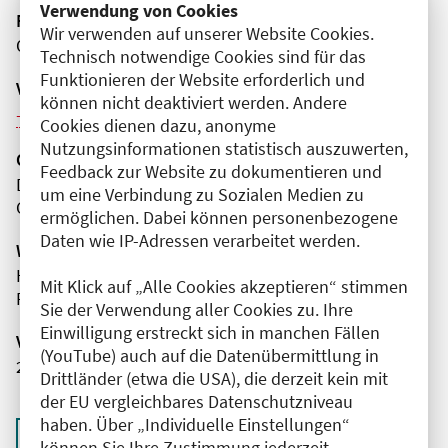
Verwendung von Cookies
Fortbildungsformat
Wir verwenden auf unserer Website Cookies.
Online
Technisch notwendige Cookies sind für das
Funktionieren der Website erforderlich und
Veranstaltungsreihe
können nicht deaktiviert werden. Andere
Weitere Veranstaltungen dieser Reihe (10)
Cookies dienen dazu, anonyme
Nutzungsinformationen statistisch auszuwerten,
Organisator(en)
Feedback zur Website zu dokumentieren und
Deutsche Röntgengesellschaft
um eine Verbindung zu Sozialen Medien zu
Gesellschaft für medizinische Radiologie e. V.
ermöglichen. Dabei können personenbezogene
Daten wie IP-Adressen verarbeitet werden.
Wissenschaftliche Leitung
Herr Prof. Dr. med. Martin Mack
Mit Klick auf „Alle Cookies akzeptieren“ stimmen
Radiologie München GbR
Sie der Verwendung aller Cookies zu. Ihre
Einwilligung erstreckt sich in manchen Fällen
Veranstaltungsnummer
(YouTube) auch auf die Datenübermittlung in
2761102026033790061
Drittländer (etwa die USA), die derzeit kein mit
der EU vergleichbares Datenschutzniveau
haben. Über „Individuelle Einstellungen“
Zurück zur Übersicht
können Sie Ihre Zustimmung jederzeit