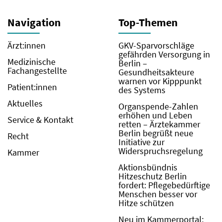
Navigation
Top-Themen
Ärzt:innen
GKV-Sparvorschläge
gefährden Versorgung in
Medizinische
Berlin –
Fachangestellte
Gesundheitsakteure
warnen vor Kipppunkt
Patient:innen
des Systems
Aktuelles
Organspende-Zahlen
erhöhen und Leben
Service & Kontakt
retten – Ärztekammer
Berlin begrüßt neue
Recht
Initiative zur
Widerspruchsregelung
Kammer
Aktionsbündnis
Hitzeschutz Berlin
fordert: Pflegebedürftige
Menschen besser vor
Hitze schützen
Neu im Kammerportal: