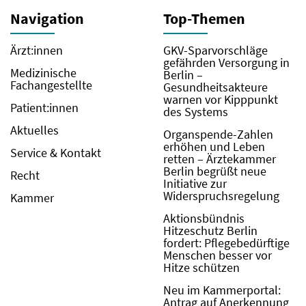
Navigation
Top-Themen
Ärzt:innen
GKV-Sparvorschläge
gefährden Versorgung in
Medizinische
Berlin –
Fachangestellte
Gesundheitsakteure
warnen vor Kipppunkt
Patient:innen
des Systems
Aktuelles
Organspende-Zahlen
erhöhen und Leben
Service & Kontakt
retten – Ärztekammer
Berlin begrüßt neue
Recht
Initiative zur
Widerspruchsregelung
Kammer
Aktionsbündnis
Hitzeschutz Berlin
fordert: Pflegebedürftige
Menschen besser vor
Hitze schützen
Neu im Kammerportal:
Antrag auf Anerkennung