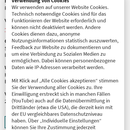
Verwendung von Cookies
Fortbildungsformat
Wir verwenden auf unserer Website Cookies.
Präsenz
Technisch notwendige Cookies sind für das
Veranstaltungsreihe
Funktionieren der Website erforderlich und
können nicht deaktiviert werden. Andere
Weitere Veranstaltungen dieser Reihe (12)
Cookies dienen dazu, anonyme
Nutzungsinformationen statistisch auszuwerten,
Organisator(en)
Feedback zur Website zu dokumentieren und
Sana Klinikum Lichtenberg
um eine Verbindung zu Sozialen Medien zu
Institut für Radiologie
ermöglichen. Dabei können personenbezogene
Daten wie IP-Adressen verarbeitet werden.
Wissenschaftliche Leitung
Herr Prof. Dr. med. Sven Mutze
Mit Klick auf „Alle Cookies akzeptieren“ stimmen
BG Klinikum Unfallkrankenhaus Berlin gGmbH
Sie der Verwendung aller Cookies zu. Ihre
Veranstaltungsnummer
Einwilligung erstreckt sich in manchen Fällen
(YouTube) auch auf die Datenübermittlung in
2761102025064560054
Drittländer (etwa die USA), die derzeit kein mit
der EU vergleichbares Datenschutzniveau
haben. Über „Individuelle Einstellungen“
Zurück zur Übersicht
können Sie Ihre Zustimmung jederzeit