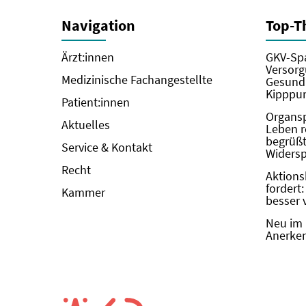
Navigation
Top-
Ärzt:innen
GKV-Spa
Versorg
Medizinische Fachangestellte
Gesundh
Kipppun
Patient:innen
Organs
Aktuelles
Leben r
begrüßt 
Service & Kontakt
Widers
Recht
Aktions
fordert
Kammer
besser 
Neu im 
Anerken