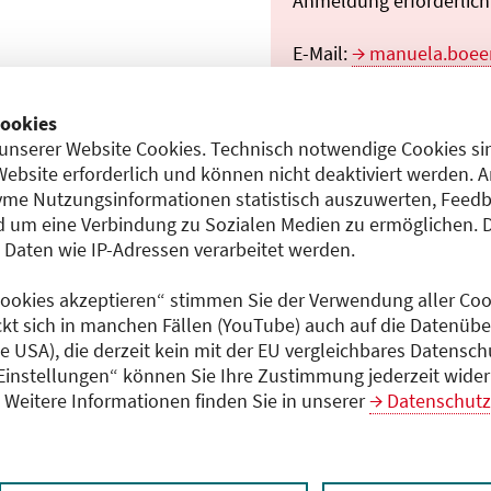
Anmeldung erforderlich:
E-Mail:
manuela.boee
Teilnahmeentgelt
ookies
entgeltfrei
unserer Website Cookies. Technisch notwendige Cookies sin
Website erforderlich und können nicht deaktiviert werden. 
me Nutzungsinformationen statistisch auszuwerten, Feedb
11)
 um eine Verbindung zu Sozialen Medien zu ermöglichen. 
Dokumente
aten wie IP-Adressen verarbeitet werden.
Programm (PDF)
 Cookies akzeptieren“ stimmen Sie der Verwendung aller Cook
ztherapie
ckt sich in manchen Fällen (YouTube) auch auf die Datenübe
ie USA), die derzeit kein mit der EU vergleichbares Datensc
 Einstellungen“ können Sie Ihre Zustimmung jederzeit wider
Weitere Informationen finden Sie in unserer
Datenschutz