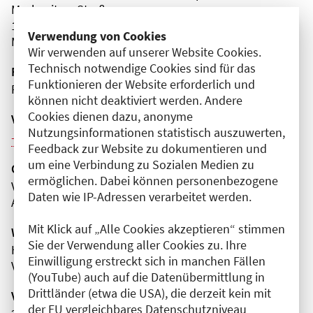
Myslowitzer Straße
12621 Berlin
Verwendung von Cookies
Marzahn-Hellersdorf
Wir verwenden auf unserer Website Cookies.
Technisch notwendige Cookies sind für das
Fortbildungsformat
Funktionieren der Website erforderlich und
Präsenz
können nicht deaktiviert werden. Andere
Cookies dienen dazu, anonyme
Veranstaltungsreihe
Nutzungsinformationen statistisch auszuwerten,
Weitere Veranstaltungen dieser Reihe (11)
Feedback zur Website zu dokumentieren und
um eine Verbindung zu Sozialen Medien zu
Organisator(en)
ermöglichen. Dabei können personenbezogene
Vivantes Klinikum Kaulsdorf
Daten wie IP-Adressen verarbeitet werden.
Anästhesie, Intensivmedizin und Schmerztherapie
Mit Klick auf „Alle Cookies akzeptieren“ stimmen
Wissenschaftliche Leitung
Sie der Verwendung aller Cookies zu. Ihre
Herr Dr. med. Jens Rocktäschel
Einwilligung erstreckt sich in manchen Fällen
Vivantes Klinikum Kaulsdorf
(YouTube) auch auf die Datenübermittlung in
Drittländer (etwa die USA), die derzeit kein mit
Veranstaltungsnummer
der EU vergleichbares Datenschutzniveau