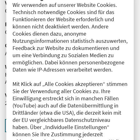
Veranstaltungsort
Wir verwenden auf unserer Website Cookies.
Online
Technisch notwendige Cookies sind für das
Funktionieren der Website erforderlich und
Fortbildungsformat
können nicht deaktiviert werden. Andere
Online
Cookies dienen dazu, anonyme
Nutzungsinformationen statistisch auszuwerten,
Organisator(en)
Feedback zur Website zu dokumentieren und
AMBOSS SE
um eine Verbindung zu Sozialen Medien zu
ermöglichen. Dabei können personenbezogene
Wissenschaftliche Leitung
Daten wie IP-Adressen verarbeitet werden.
Herr Emrah Hircin
AMBOSS SE
Mit Klick auf „Alle Cookies akzeptieren“ stimmen
Sie der Verwendung aller Cookies zu. Ihre
Veranstaltungsnummer
Einwilligung erstreckt sich in manchen Fällen
2761102026035410007
(YouTube) auch auf die Datenübermittlung in
Drittländer (etwa die USA), die derzeit kein mit
der EU vergleichbares Datenschutzniveau
Zurück zur Übersicht
haben. Über „Individuelle Einstellungen“
können Sie Ihre Zustimmung jederzeit