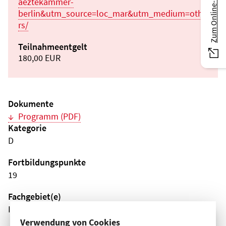
Zum Online-Magazin
aeztekammer-
berlin&utm_source=loc_mar&utm_medium=othe
rs/
Teilnahmeentgelt
180,00 EUR
Dokumente
Programm (PDF)
Kategorie
D
Fortbildungspunkte
19
Fachgebiet(e)
Innere Medizin
Verwendung von Cookies