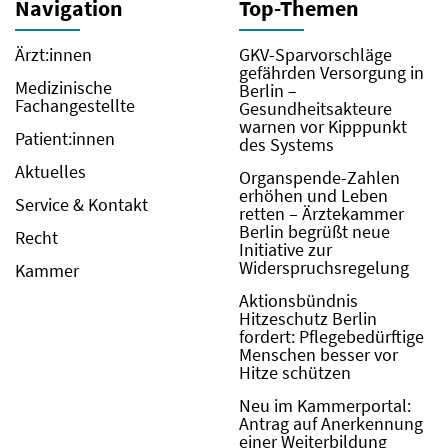
Navigation
Top-Themen
Ärzt:innen
GKV-Sparvorschläge
gefährden Versorgung in
Medizinische
Berlin –
Fachangestellte
Gesundheitsakteure
warnen vor Kipppunkt
Patient:innen
des Systems
Aktuelles
Organspende-Zahlen
erhöhen und Leben
Service & Kontakt
retten – Ärztekammer
Berlin begrüßt neue
Recht
Initiative zur
Widerspruchsregelung
Kammer
Aktionsbündnis
Hitzeschutz Berlin
fordert: Pflegebedürftige
Menschen besser vor
Hitze schützen
Neu im Kammerportal:
Antrag auf Anerkennung
einer Weiterbildung