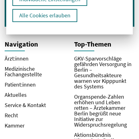
Hier geht es zu unserer
Datenschutzerklärung
.
Alle Cookies erlauben
Navigation
Top-Themen
Ärzt:innen
GKV-Sparvorschläge
gefährden Versorgung in
Medizinische
Berlin –
Fachangestellte
Gesundheitsakteure
warnen vor Kipppunkt
Patient:innen
des Systems
Aktuelles
Organspende-Zahlen
erhöhen und Leben
Service & Kontakt
retten – Ärztekammer
Berlin begrüßt neue
Recht
Initiative zur
Widerspruchsregelung
Kammer
Aktionsbündnis