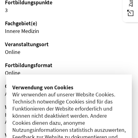
Fortbildungspunkte
3
Fachgebiet(e)
Innere Medizin
Veranstaltungsort
Online
Fortbildungsformat
Online
Organisator(en)
Verwendung von Cookies
AMBOSS SE
Wir verwenden auf unserer Website Cookies.
Technisch notwendige Cookies sind für das
Wissenschaftliche Leitung
Funktionieren der Website erforderlich und
Herr Emrah Hircin
können nicht deaktiviert werden. Andere
AMBOSS SE
Cookies dienen dazu, anonyme
Nutzungsinformationen statistisch auszuwerten,
Veranstaltungsnummer
Feedback zur Website zu dokumentieren und