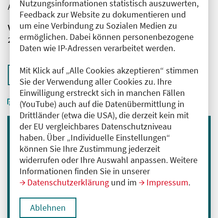
Nutzungsinformationen statistisch auszuwerten,
AMBOSS SE
Feedback zur Website zu dokumentieren und
um eine Verbindung zu Sozialen Medien zu
Veranstaltungsnummer
ermöglichen. Dabei können personenbezogene
2761102026018740008
Daten wie IP-Adressen verarbeitet werden.
Mit Klick auf „Alle Cookies akzeptieren“ stimmen
Zurück zur Übersicht
Sie der Verwendung aller Cookies zu. Ihre
Einwilligung erstreckt sich in manchen Fällen
(YouTube) auch auf die Datenübermittlung in
Drittländer (etwa die USA), die derzeit kein mit
der EU vergleichbares Datenschutzniveau
haben. Über „Individuelle Einstellungen“
Immer informiert bleiben
können Sie Ihre Zustimmung jederzeit
Melden Sie sich für unseren Newsletter an:
widerrufen oder Ihre Auswahl anpassen. Weitere
Informationen finden Sie in unserer
E-Mail-Adresse eingeben
Datenschutzerklärung
und im
Impressum
.
Anmelden
Ablehnen