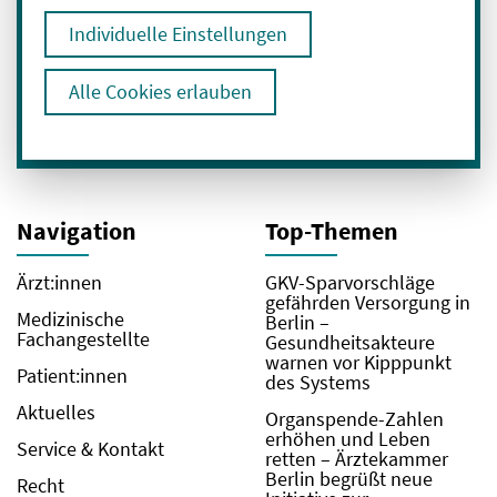
Individuelle Einstellungen
Ich bin mit der Verarbeitung meiner Daten
zum Erhalt des Newsletters einverstanden.
Hier geht es zu unserer
Alle Cookies erlauben
Datenschutzerklärung
.
Navigation
Top-Themen
Ärzt:innen
GKV-Sparvorschläge
gefährden Versorgung in
Medizinische
Berlin –
Fachangestellte
Gesundheitsakteure
warnen vor Kipppunkt
Patient:innen
des Systems
Aktuelles
Organspende-Zahlen
erhöhen und Leben
Service & Kontakt
retten – Ärztekammer
Berlin begrüßt neue
Recht