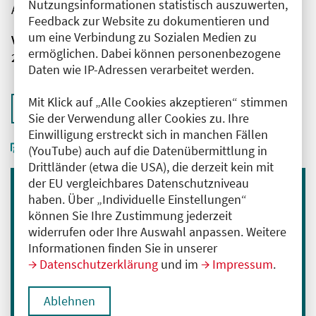
Nutzungsinformationen statistisch auszuwerten,
AMBOSS SE
Feedback zur Website zu dokumentieren und
um eine Verbindung zu Sozialen Medien zu
Veranstaltungsnummer
ermöglichen. Dabei können personenbezogene
2761102026032730001
Daten wie IP-Adressen verarbeitet werden.
Mit Klick auf „Alle Cookies akzeptieren“ stimmen
Zurück zur Übersicht
Sie der Verwendung aller Cookies zu. Ihre
Einwilligung erstreckt sich in manchen Fällen
(YouTube) auch auf die Datenübermittlung in
Drittländer (etwa die USA), die derzeit kein mit
der EU vergleichbares Datenschutzniveau
haben. Über „Individuelle Einstellungen“
Immer informiert bleiben
können Sie Ihre Zustimmung jederzeit
Melden Sie sich für unseren Newsletter an:
widerrufen oder Ihre Auswahl anpassen. Weitere
Informationen finden Sie in unserer
E-Mail-Adresse eingeben
Datenschutzerklärung
und im
Impressum
.
Anmelden
Ablehnen