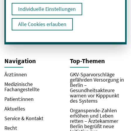
Individuelle Einstellungen
Ich bin mit der Verarbeitung meiner Daten
zum Erhalt des Newsletters einverstanden.
Hier geht es zu unserer
Alle Cookies erlauben
Datenschutzerklärung
.
Navigation
Top-Themen
Ärzt:innen
GKV-Sparvorschläge
gefährden Versorgung in
Medizinische
Berlin –
Fachangestellte
Gesundheitsakteure
warnen vor Kipppunkt
Patient:innen
des Systems
Aktuelles
Organspende-Zahlen
erhöhen und Leben
Service & Kontakt
retten – Ärztekammer
Berlin begrüßt neue
Recht