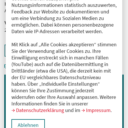
Herr Emrah Hircin
Nutzungsinformationen statistisch auszuwerten,
AMBOSS SE
Feedback zur Website zu dokumentieren und
um eine Verbindung zu Sozialen Medien zu
Veranstaltungsnummer
ermöglichen. Dabei können personenbezogene
2761102026032810001
Daten wie IP-Adressen verarbeitet werden.
Mit Klick auf „Alle Cookies akzeptieren“ stimmen
Zurück zur Übersicht
Sie der Verwendung aller Cookies zu. Ihre
Einwilligung erstreckt sich in manchen Fällen
(YouTube) auch auf die Datenübermittlung in
Drittländer (etwa die USA), die derzeit kein mit
der EU vergleichbares Datenschutzniveau
haben. Über „Individuelle Einstellungen“
Immer informiert bleiben
können Sie Ihre Zustimmung jederzeit
widerrufen oder Ihre Auswahl anpassen. Weitere
Melden Sie sich für unseren Newsletter an:
Informationen finden Sie in unserer
E-Mail-Adresse eingeben
Datenschutzerklärung
und im
Impressum
.
Ablehnen
Anmelden