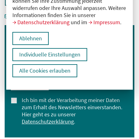
können Sie Ihre Zustimmung jederzeit
widerrufen oder Ihre Auswahl anpassen. Weitere
Informationen finden Sie in unserer
Datenschutzerklärung
und im
Impressum
.
Ablehnen
Immer informiert bleiben
Melden Sie sich für unseren Newsletter an:
Individuelle Einstellungen
E-Mail-Adresse eingeben
Alle Cookies erlauben
Anmelden
Ich bin mit der Verarbeitung meiner Daten
zum Erhalt des Newsletters einverstanden.
Hier geht es zu unserer
Datenschutzerklärung
.