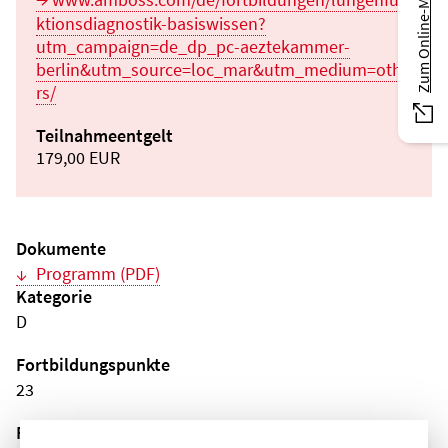
Zum Online-Magazin
ktionsdiagnostik-basiswissen?
utm_campaign=de_dp_pc-aeztekammer-
berlin&utm_source=loc_mar&utm_medium=othe
rs/
Teilnahmeentgelt
179,00 EUR
Dokumente
Programm (PDF)
Kategorie
D
Fortbildungspunkte
23
Fachgebiet(e)