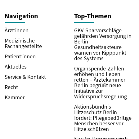
Navigation
Top-Themen
Ärzt:innen
GKV-Sparvorschläge
gefährden Versorgung in
Medizinische
Berlin –
Fachangestellte
Gesundheitsakteure
warnen vor Kipppunkt
Patient:innen
des Systems
Aktuelles
Organspende-Zahlen
erhöhen und Leben
Service & Kontakt
retten – Ärztekammer
Berlin begrüßt neue
Recht
Initiative zur
Widerspruchsregelung
Kammer
Aktionsbündnis
Hitzeschutz Berlin
fordert: Pflegebedürftige
Menschen besser vor
Hitze schützen