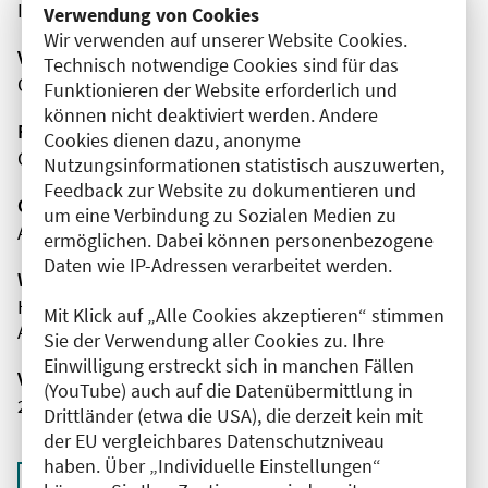
Innere Medizin
Verwendung von Cookies
Wir verwenden auf unserer Website Cookies.
Veranstaltungsort
Technisch notwendige Cookies sind für das
Online
Funktionieren der Website erforderlich und
können nicht deaktiviert werden. Andere
Fortbildungsformat
Cookies dienen dazu, anonyme
Online
Nutzungsinformationen statistisch auszuwerten,
Feedback zur Website zu dokumentieren und
Organisator(en)
um eine Verbindung zu Sozialen Medien zu
AMBOSS SE
ermöglichen. Dabei können personenbezogene
Daten wie IP-Adressen verarbeitet werden.
Wissenschaftliche Leitung
Herr Emrah Hircin
Mit Klick auf „Alle Cookies akzeptieren“ stimmen
AMBOSS SE
Sie der Verwendung aller Cookies zu. Ihre
Einwilligung erstreckt sich in manchen Fällen
Veranstaltungsnummer
(YouTube) auch auf die Datenübermittlung in
2761102026032300003
Drittländer (etwa die USA), die derzeit kein mit
der EU vergleichbares Datenschutzniveau
haben. Über „Individuelle Einstellungen“
Zurück zur Übersicht