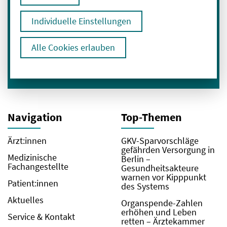
Individuelle Einstellungen
Ich bin mit der Verarbeitung meiner Daten
zum Erhalt des Newsletters einverstanden.
Alle Cookies erlauben
Hier geht es zu unserer
Datenschutzerklärung
.
Navigation
Top-Themen
Ärzt:innen
GKV-Sparvorschläge
gefährden Versorgung in
Medizinische
Berlin –
Fachangestellte
Gesundheitsakteure
warnen vor Kipppunkt
Patient:innen
des Systems
Aktuelles
Organspende-Zahlen
erhöhen und Leben
Service & Kontakt
retten – Ärztekammer