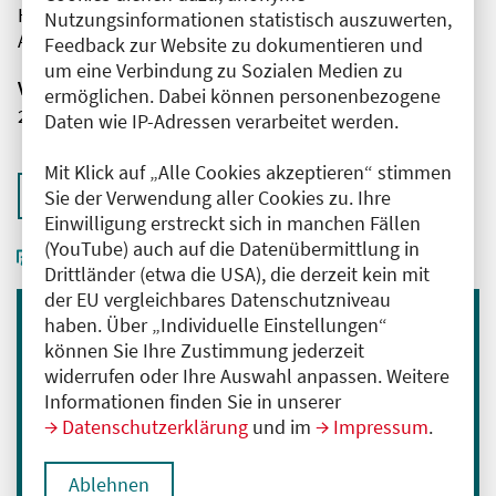
Herr Emrah Hircin
Nutzungsinformationen statistisch auszuwerten,
AMBOSS SE
Feedback zur Website zu dokumentieren und
um eine Verbindung zu Sozialen Medien zu
Veranstaltungsnummer
ermöglichen. Dabei können personenbezogene
2761102026032700004
Daten wie IP-Adressen verarbeitet werden.
Mit Klick auf „Alle Cookies akzeptieren“ stimmen
Zurück zur Übersicht
Sie der Verwendung aller Cookies zu. Ihre
Einwilligung erstreckt sich in manchen Fällen
(YouTube) auch auf die Datenübermittlung in
Drittländer (etwa die USA), die derzeit kein mit
der EU vergleichbares Datenschutzniveau
haben. Über „Individuelle Einstellungen“
Immer informiert bleiben
können Sie Ihre Zustimmung jederzeit
widerrufen oder Ihre Auswahl anpassen. Weitere
Melden Sie sich für unseren Newsletter an:
Informationen finden Sie in unserer
E-Mail-Adresse eingeben
Datenschutzerklärung
und im
Impressum
.
Ablehnen
Anmelden