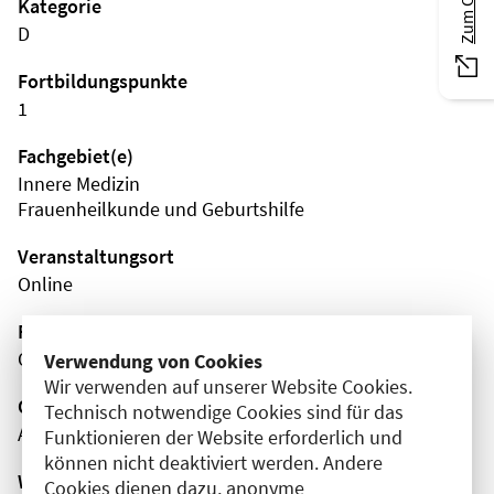
Kategorie
D
Fortbildungspunkte
1
Fachgebiet(e)
Innere Medizin
Frauenheilkunde und Geburtshilfe
Veranstaltungsort
Online
Fortbildungsformat
Online
Verwendung von Cookies
Wir verwenden auf unserer Website Cookies.
Organisator(en)
Technisch notwendige Cookies sind für das
AMBOSS SE
Funktionieren der Website erforderlich und
können nicht deaktiviert werden. Andere
Wissenschaftliche Leitung
Cookies dienen dazu, anonyme