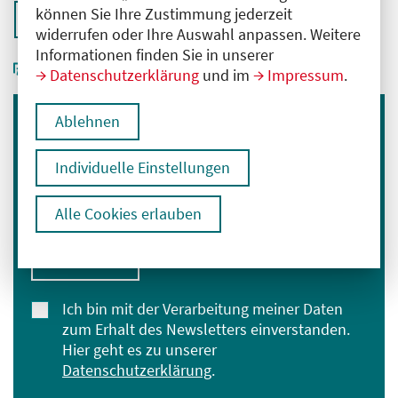
können Sie Ihre Zustimmung jederzeit
Zurück zur Übersicht
widerrufen oder Ihre Auswahl anpassen. Weitere
Informationen finden Sie in unserer
Datenschutzerklärung
und im
Impressum
.
Ablehnen
Immer informiert bleiben
Melden Sie sich für unseren Newsletter an:
Individuelle Einstellungen
E-Mail-Adresse eingeben
Alle Cookies erlauben
Anmelden
Ich bin mit der Verarbeitung meiner Daten
zum Erhalt des Newsletters einverstanden.
Hier geht es zu unserer
Datenschutzerklärung
.