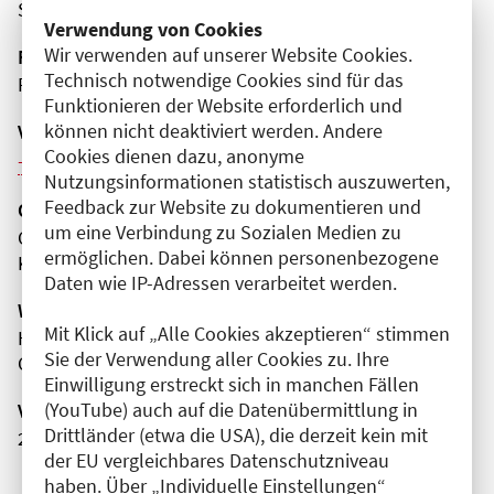
Spandau
Verwendung von Cookies
Wir verwenden auf unserer Website Cookies.
Fortbildungsformat
Technisch notwendige Cookies sind für das
Präsenz
Funktionieren der Website erforderlich und
können nicht deaktiviert werden. Andere
Veranstaltungsreihe
Cookies dienen dazu, anonyme
Weitere Veranstaltungen dieser Reihe (12)
Nutzungsinformationen statistisch auszuwerten,
Feedback zur Website zu dokumentieren und
Organisator(en)
um eine Verbindung zu Sozialen Medien zu
Gemeinschaftskrankenhaus Havelhöhe gGmbH
ermöglichen. Dabei können personenbezogene
Klinik für Anthroposophische Medizin
Daten wie IP-Adressen verarbeitet werden.
Wissenschaftliche Leitung
Mit Klick auf „Alle Cookies akzeptieren“ stimmen
Herr Timo Baldini
Sie der Verwendung aller Cookies zu. Ihre
Gemeinschaftskrankenhaus Havelhöhe gGmbH
Einwilligung erstreckt sich in manchen Fällen
(YouTube) auch auf die Datenübermittlung in
Veranstaltungsnummer
Drittländer (etwa die USA), die derzeit kein mit
2761102026035560090
der EU vergleichbares Datenschutzniveau
haben. Über „Individuelle Einstellungen“