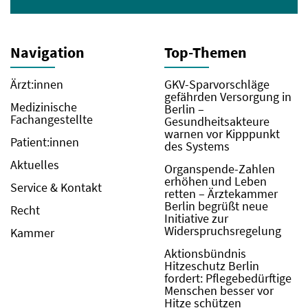
Navigation
Top-Themen
Ärzt:innen
GKV-Sparvorschläge
gefährden Versorgung in
Medizinische
Berlin –
Fachangestellte
Gesundheitsakteure
warnen vor Kipppunkt
Patient:innen
des Systems
Aktuelles
Organspende-Zahlen
erhöhen und Leben
Service & Kontakt
retten – Ärztekammer
Berlin begrüßt neue
Recht
Initiative zur
Widerspruchsregelung
Kammer
Aktionsbündnis
Hitzeschutz Berlin
fordert: Pflegebedürftige
Menschen besser vor
Hitze schützen