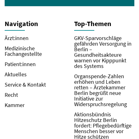
Navigation
Top-Themen
Ärzt:innen
GKV-Sparvorschläge
gefährden Versorgung in
Medizinische
Berlin –
Fachangestellte
Gesundheitsakteure
warnen vor Kipppunkt
Patient:innen
des Systems
Aktuelles
Organspende-Zahlen
erhöhen und Leben
Service & Kontakt
retten – Ärztekammer
Berlin begrüßt neue
Recht
Initiative zur
Widerspruchsregelung
Kammer
Aktionsbündnis
Hitzeschutz Berlin
fordert: Pflegebedürftige
Menschen besser vor
Hitze schützen