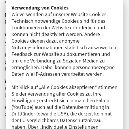
Spandau
Verwendung von Cookies
Wir verwenden auf unserer Website Cookies.
Fortbildungsformat
Technisch notwendige Cookies sind für das
Präsenz
Funktionieren der Website erforderlich und
können nicht deaktiviert werden. Andere
Veranstaltungsreihe
Cookies dienen dazu, anonyme
Weitere Veranstaltungen dieser Reihe (12)
Nutzungsinformationen statistisch auszuwerten,
Feedback zur Website zu dokumentieren und
Organisator(en)
um eine Verbindung zu Sozialen Medien zu
Gemeinschaftskrankenhaus Havelhöhe gGmbH
ermöglichen. Dabei können personenbezogene
Klinik für Anthroposophische Medizin
Daten wie IP-Adressen verarbeitet werden.
Wissenschaftliche Leitung
Mit Klick auf „Alle Cookies akzeptieren“ stimmen
Herr Timo Baldini
Sie der Verwendung aller Cookies zu. Ihre
Gemeinschaftskrankenhaus Havelhöhe gGmbH
Einwilligung erstreckt sich in manchen Fällen
(YouTube) auch auf die Datenübermittlung in
Veranstaltungsnummer
Drittländer (etwa die USA), die derzeit kein mit
2761102026035560108
der EU vergleichbares Datenschutzniveau
haben. Über „Individuelle Einstellungen“