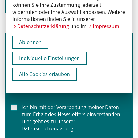
können Sie Ihre Zustimmung jederzeit
Zurück zur Übersicht
widerrufen oder Ihre Auswahl anpassen. Weitere
Informationen finden Sie in unserer
Datenschutzerklärung
und im
Impressum
.
Ablehnen
Immer informiert bleiben
Melden Sie sich für unseren Newsletter an:
Individuelle Einstellungen
E-Mail-Adresse eingeben
Alle Cookies erlauben
Anmelden
Ich bin mit der Verarbeitung meiner Daten
zum Erhalt des Newsletters einverstanden.
Hier geht es zu unserer
Datenschutzerklärung
.