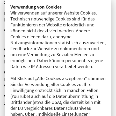
Spandau
Verwendung von Cookies
Wir verwenden auf unserer Website Cookies.
Fortbildungsformat
Technisch notwendige Cookies sind für das
Präsenz
Funktionieren der Website erforderlich und
können nicht deaktiviert werden. Andere
Veranstaltungsreihe
Cookies dienen dazu, anonyme
Weitere Veranstaltungen dieser Reihe (12)
Nutzungsinformationen statistisch auszuwerten,
Feedback zur Website zu dokumentieren und
Organisator(en)
um eine Verbindung zu Sozialen Medien zu
Gemeinschaftskrankenhaus Havelhöhe gGmbH
ermöglichen. Dabei können personenbezogene
Klinik für Anthroposophische Medizin
Daten wie IP-Adressen verarbeitet werden.
Wissenschaftliche Leitung
Mit Klick auf „Alle Cookies akzeptieren“ stimmen
Herr Timo Baldini
Sie der Verwendung aller Cookies zu. Ihre
Gemeinschaftskrankenhaus Havelhöhe gGmbH
Einwilligung erstreckt sich in manchen Fällen
(YouTube) auch auf die Datenübermittlung in
Veranstaltungsnummer
Drittländer (etwa die USA), die derzeit kein mit
2761102026035560082
der EU vergleichbares Datenschutzniveau
haben. Über „Individuelle Einstellungen“