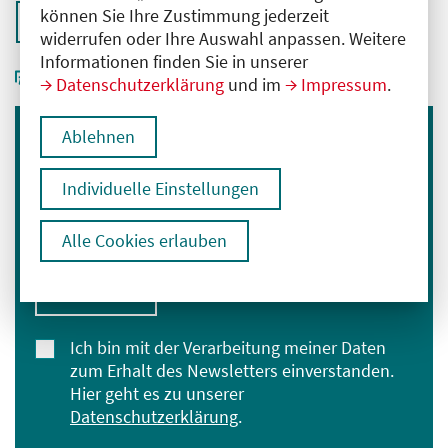
können Sie Ihre Zustimmung jederzeit
Zurück zur Übersicht
widerrufen oder Ihre Auswahl anpassen. Weitere
Informationen finden Sie in unserer
Datenschutzerklärung
und im
Impressum
.
Ablehnen
Immer informiert bleiben
Melden Sie sich für unseren Newsletter an:
Individuelle Einstellungen
E-Mail-Adresse eingeben
Alle Cookies erlauben
Anmelden
Ich bin mit der Verarbeitung meiner Daten
zum Erhalt des Newsletters einverstanden.
Hier geht es zu unserer
Datenschutzerklärung
.