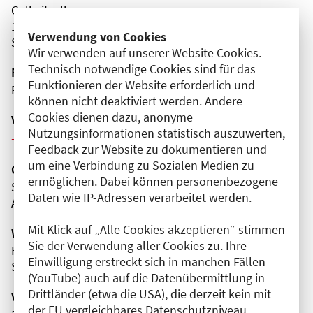
Gallwitzallee
12249 Berlin
Verwendung von Cookies
Steglitz-Zehlendorf
Wir verwenden auf unserer Website Cookies.
Technisch notwendige Cookies sind für das
Fortbildungsformat
Funktionieren der Website erforderlich und
Präsenz
können nicht deaktiviert werden. Andere
Cookies dienen dazu, anonyme
Veranstaltungsreihe
Nutzungsinformationen statistisch auszuwerten,
Weitere Veranstaltungen dieser Reihe (3)
Feedback zur Website zu dokumentieren und
um eine Verbindung zu Sozialen Medien zu
Organisator(en)
ermöglichen. Dabei können personenbezogene
St. Marien-Krankenhaus Berlin
Daten wie IP-Adressen verarbeitet werden.
Anästhesiologie und Intensivmedizin
Mit Klick auf „Alle Cookies akzeptieren“ stimmen
Wissenschaftliche Leitung
Sie der Verwendung aller Cookies zu. Ihre
Herr Dr. med. Robert Kobischke
Einwilligung erstreckt sich in manchen Fällen
St. Marien-Krankenhaus Berlin
(YouTube) auch auf die Datenübermittlung in
Drittländer (etwa die USA), die derzeit kein mit
Veranstaltungsnummer
der EU vergleichbares Datenschutzniveau