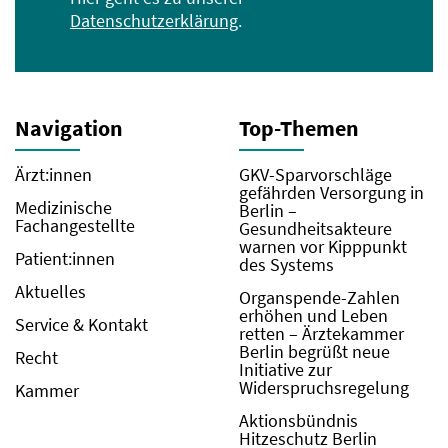
Datenschutzerklärung
.
Navigation
Top-Themen
Ärzt:innen
GKV-Sparvorschläge
gefährden Versorgung in
Medizinische
Berlin –
Fachangestellte
Gesundheitsakteure
warnen vor Kipppunkt
Patient:innen
des Systems
Aktuelles
Organspende-Zahlen
erhöhen und Leben
Service & Kontakt
retten – Ärztekammer
Berlin begrüßt neue
Recht
Initiative zur
Widerspruchsregelung
Kammer
Aktionsbündnis
Hitzeschutz Berlin