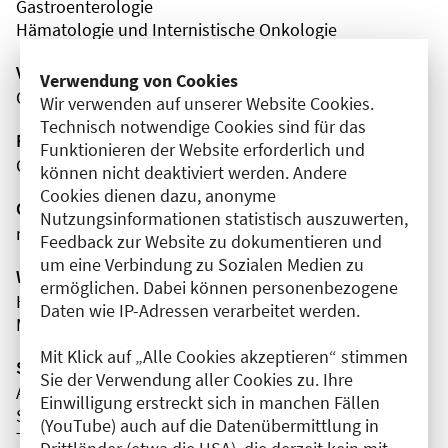
Gastroenterologie
Hämatologie und Internistische Onkologie
Veranstaltungsort
Verwendung von Cookies
Online
Wir verwenden auf unserer Website Cookies.
Technisch notwendige Cookies sind für das
Fortbildungsformat
Funktionieren der Website erforderlich und
Online
können nicht deaktiviert werden. Andere
Cookies dienen dazu, anonyme
Organisator(en)
Nutzungsinformationen statistisch auszuwerten,
neoConnect GmbH
Feedback zur Website zu dokumentieren und
um eine Verbindung zu Sozialen Medien zu
Wissenschaftliche Leitung
ermöglichen. Dabei können personenbezogene
Herr Prof. Dr. med. Arndt Vogel
Daten wie IP-Adressen verarbeitet werden.
Medizinische Hochschule Hannover (MHH)
Mit Klick auf „Alle Cookies akzeptieren“ stimmen
Sponsor(en)
Sie der Verwendung aller Cookies zu. Ihre
Amgen GmbH
Einwilligung erstreckt sich in manchen Fällen
Servier Deutschland GmbH
(YouTube) auch auf die Datenübermittlung in
Tahio