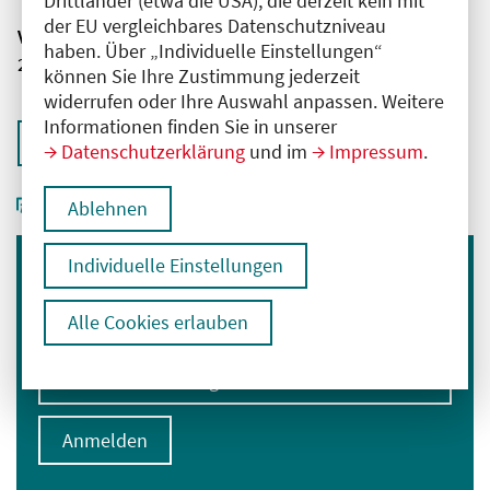
Drittländer (etwa die USA), die derzeit kein mit
der EU vergleichbares Datenschutzniveau
Veranstaltungsnummer
haben. Über „Individuelle Einstellungen“
2761102026029090005
können Sie Ihre Zustimmung jederzeit
widerrufen oder Ihre Auswahl anpassen. Weitere
Informationen finden Sie in unserer
Zurück zur Übersicht
Datenschutzerklärung
und im
Impressum
.
Ablehnen
Individuelle Einstellungen
Immer informiert bleiben
Alle Cookies erlauben
Melden Sie sich für unseren Newsletter an:
E-Mail-Adresse eingeben
Anmelden