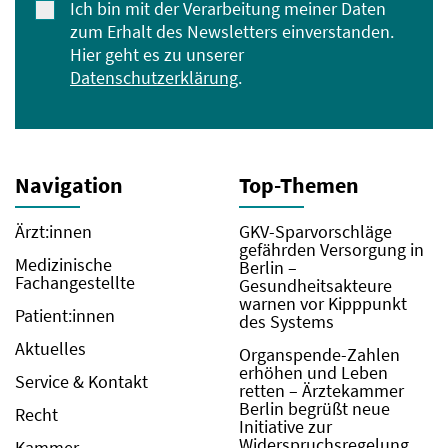
Ich bin mit der Verarbeitung meiner Daten
zum Erhalt des Newsletters einverstanden.
Hier geht es zu unserer
Datenschutzerklärung
.
Navigation
Top-Themen
Ärzt:innen
GKV-Sparvorschläge
gefährden Versorgung in
Medizinische
Berlin –
Fachangestellte
Gesundheitsakteure
warnen vor Kipppunkt
Patient:innen
des Systems
Aktuelles
Organspende-Zahlen
erhöhen und Leben
Service & Kontakt
retten – Ärztekammer
Berlin begrüßt neue
Recht
Initiative zur
Widerspruchsregelung
Kammer