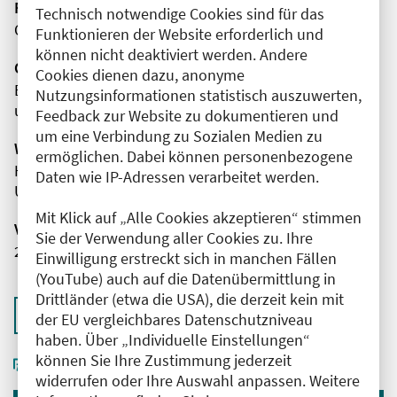
Fortbildungsformat
Technisch notwendige Cookies sind für das
Online
Funktionieren der Website erforderlich und
können nicht deaktiviert werden. Andere
Organisator(en)
Cookies dienen dazu, anonyme
Berufsverband für Orthopädie
Nutzungsinformationen statistisch auszuwerten,
und Unfallchirurgie e. V. (BVOU)
Feedback zur Website zu dokumentieren und
um eine Verbindung zu Sozialen Medien zu
Wissenschaftliche Leitung
ermöglichen. Dabei können personenbezogene
Herr Priv.-Doz. Dr. med. Matthias Krause
Daten wie IP-Adressen verarbeitet werden.
Universitätsklinikum Hamburg-Eppendorf
Mit Klick auf „Alle Cookies akzeptieren“ stimmen
Veranstaltungsnummer
Sie der Verwendung aller Cookies zu. Ihre
2761102026037240006
Einwilligung erstreckt sich in manchen Fällen
(YouTube) auch auf die Datenübermittlung in
Drittländer (etwa die USA), die derzeit kein mit
Zurück zur Übersicht
der EU vergleichbares Datenschutzniveau
haben. Über „Individuelle Einstellungen“
können Sie Ihre Zustimmung jederzeit
widerrufen oder Ihre Auswahl anpassen. Weitere