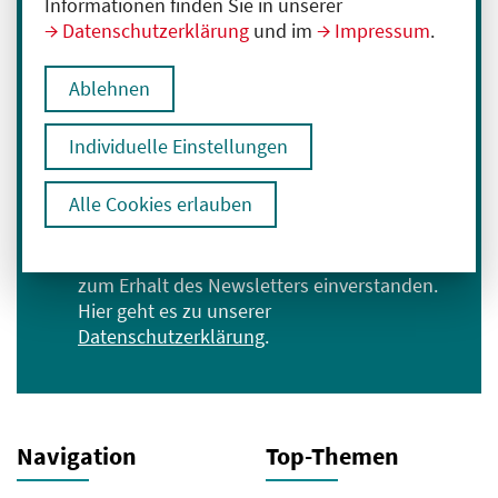
Informationen finden Sie in unserer
Datenschutzerklärung
und im
Impressum
.
Immer informiert bleiben
Melden Sie sich für unseren Newsletter an:
Ablehnen
E-Mail-Adresse eingeben
Individuelle Einstellungen
Anmelden
Alle Cookies erlauben
Ich bin mit der Verarbeitung meiner Daten
zum Erhalt des Newsletters einverstanden.
Hier geht es zu unserer
Datenschutzerklärung
.
Navigation
Top-Themen