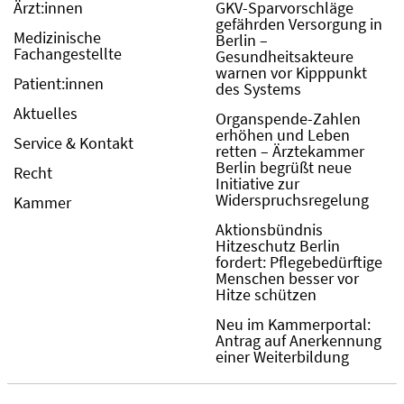
Ärzt:innen
GKV-Sparvorschläge
gefährden Versorgung in
Medizinische
Berlin –
Fachangestellte
Gesundheitsakteure
warnen vor Kipppunkt
Patient:innen
des Systems
Aktuelles
Organspende-Zahlen
erhöhen und Leben
Service & Kontakt
retten – Ärztekammer
Berlin begrüßt neue
Recht
Initiative zur
Widerspruchsregelung
Kammer
Aktionsbündnis
Hitzeschutz Berlin
fordert: Pflegebedürftige
Menschen besser vor
Hitze schützen
Neu im Kammerportal:
Antrag auf Anerkennung
einer Weiterbildung