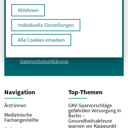
E-Mail-Adresse eingeben
Ablehnen
Individuelle Einstellungen
Anmelden
Alle Cookies erlauben
Ich bin mit der Verarbeitung meiner Daten
zum Erhalt des Newsletters einverstanden.
Hier geht es zu unserer
Datenschutzerklärung
.
Navigation
Top-Themen
Ärzt:innen
GKV-Sparvorschläge
gefährden Versorgung in
Medizinische
Berlin –
Fachangestellte
Gesundheitsakteure
warnen vor Kipppunkt