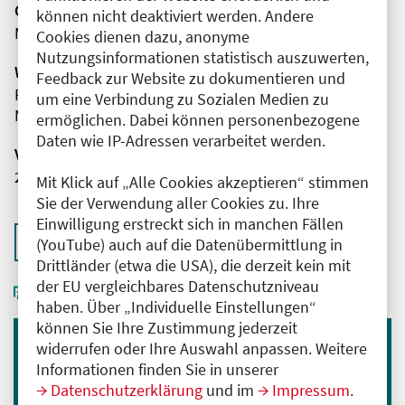
Organisator(en)
können nicht deaktiviert werden. Andere
MEDIZIN TO GO gemeinnützige GmbH
Cookies dienen dazu, anonyme
Nutzungsinformationen statistisch auszuwerten,
Wissenschaftliche Leitung
Feedback zur Website zu dokumentieren und
Frau Dr. med. Babett Ramsauer
um eine Verbindung zu Sozialen Medien zu
MEDIZIN TO GO gemeinnützige GmbH
ermöglichen. Dabei können personenbezogene
Daten wie IP-Adressen verarbeitet werden.
Veranstaltungsnummer
2761102025065010117
Mit Klick auf „Alle Cookies akzeptieren“ stimmen
Sie der Verwendung aller Cookies zu. Ihre
Einwilligung erstreckt sich in manchen Fällen
Zurück zur Übersicht
(YouTube) auch auf die Datenübermittlung in
Drittländer (etwa die USA), die derzeit kein mit
der EU vergleichbares Datenschutzniveau
haben. Über „Individuelle Einstellungen“
können Sie Ihre Zustimmung jederzeit
widerrufen oder Ihre Auswahl anpassen. Weitere
Immer informiert bleiben
Informationen finden Sie in unserer
Datenschutzerklärung
und im
Impressum
.
Melden Sie sich für unseren Newsletter an: