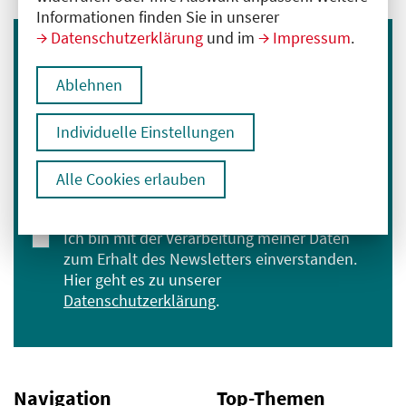
Informationen finden Sie in unserer
Datenschutzerklärung
und im
Impressum
.
Immer informiert bleiben
Ablehnen
Melden Sie sich für unseren Newsletter an:
E-Mail-Adresse eingeben
Individuelle Einstellungen
Alle Cookies erlauben
Anmelden
Ich bin mit der Verarbeitung meiner Daten
zum Erhalt des Newsletters einverstanden.
Hier geht es zu unserer
Datenschutzerklärung
.
Navigation
Top-Themen