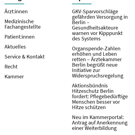
Ärzt:innen
GKV-Sparvorschläge
gefährden Versorgung in
Medizinische
Berlin –
Fachangestellte
Gesundheitsakteure
warnen vor Kipppunkt
Patient:innen
des Systems
Aktuelles
Organspende-Zahlen
erhöhen und Leben
Service & Kontakt
retten – Ärztekammer
Berlin begrüßt neue
Recht
Initiative zur
Widerspruchsregelung
Kammer
Aktionsbündnis
Hitzeschutz Berlin
fordert: Pflegebedürftige
Menschen besser vor
Hitze schützen
Neu im Kammerportal:
Antrag auf Anerkennung
einer Weiterbildung