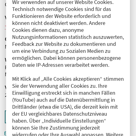
Wir verwenden auf unserer Website Cookies.
Online
Technisch notwendige Cookies sind für das
Funktionieren der Website erforderlich und
Veranstaltungsreihe
können nicht deaktiviert werden. Andere
Weitere Veranstaltungen dieser Reihe (4)
Cookies dienen dazu, anonyme
Nutzungsinformationen statistisch auszuwerten,
Organisator(en)
Feedback zur Website zu dokumentieren und
MEDIZIN TO GO gemeinnützige GmbH
um eine Verbindung zu Sozialen Medien zu
ermöglichen. Dabei können personenbezogene
Wissenschaftliche Leitung
Daten wie IP-Adressen verarbeitet werden.
Frau Dr. med. Babett Ramsauer
MEDIZIN TO GO gemeinnützige GmbH
Mit Klick auf „Alle Cookies akzeptieren“ stimmen
Sie der Verwendung aller Cookies zu. Ihre
Veranstaltungsnummer
Einwilligung erstreckt sich in manchen Fällen
2761102025064990079
(YouTube) auch auf die Datenübermittlung in
Drittländer (etwa die USA), die derzeit kein mit
der EU vergleichbares Datenschutzniveau
Zurück zur Übersicht
haben. Über „Individuelle Einstellungen“
können Sie Ihre Zustimmung jederzeit
widerrufen oder Ihre Auswahl anpassen. Weitere