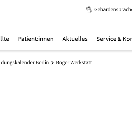
Gebärdensprach
llte
Patient:innen
Aktuelles
Service & Ko
ildungskalender Berlin
Boger Werkstatt