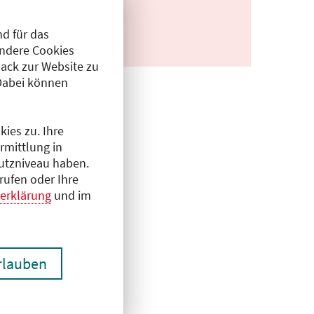
d für das
Andere Cookies
ack zur Website zu
Dabei können
ies zu. Ihre
rmittlung in
hutzniveau haben.
rufen oder Ihre
erklärung
und im
erlauben