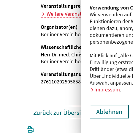
Veranstaltungsreihe
Verwendung von C
Weitere Veranstaltungen dieser Reihe (
Wir verwenden auf 
Funktionieren der 
Organisator(en)
dienen dazu, anony
Berliner Verein homöopathischer Ärzte e.
dokumentieren und
personenbezogene D
Wissenschaftliche Leitung
Herr Dr. med. Christoph Tils
Mit Klick auf „Alle
Berliner Verein homöopathischer Ärzte e.
Einwilligung erstre
Drittländer (etwa d
Veranstaltungsnummer
Über „Individuelle
2761102025056580102
Auswahl anpassen. 
Impressum
.
Ablehnen
Zurück zur Übersicht