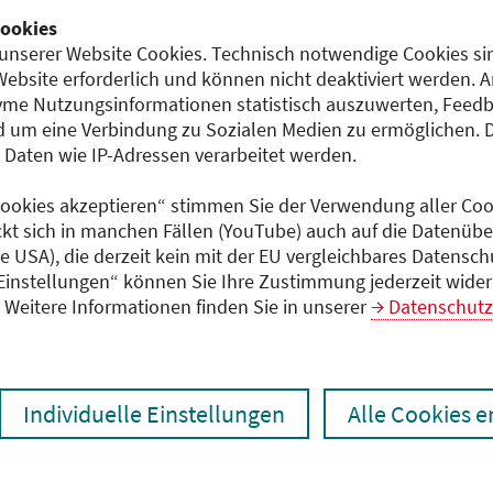
ookies
Teilnahmeentgelt
5)
unserer Website Cookies. Technisch notwendige Cookies sin
25,00 EUR
Website erforderlich und können nicht deaktiviert werden. 
me Nutzungsinformationen statistisch auszuwerten, Feedb
 V. (BVhÄ)
 um eine Verbindung zu Sozialen Medien zu ermöglichen. 
aten wie IP-Adressen verarbeitet werden.
 Cookies akzeptieren“ stimmen Sie der Verwendung aller Cook
 V. (BVhÄ)
ckt sich in manchen Fällen (YouTube) auch auf die Datenübe
ie USA), die derzeit kein mit der EU vergleichbares Datensc
 Einstellungen“ können Sie Ihre Zustimmung jederzeit wider
Weitere Informationen finden Sie in unserer
Datenschutz
Individuelle Einstellungen
Alle Cookies 