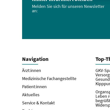
Melden Sie sich für unseren Newsletter
an:
Navigation
Top-
Ärzt:innen
GKV-Spa
Versorg
Medizinische Fachangestellte
Gesundh
Kipppun
Patient:innen
Organs
Aktuelles
Leben r
begrüßt 
Service & Kontakt
Widers