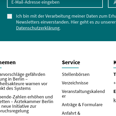
Ich bin mit der Verarbeitung meiner Daten zum Erh
Newsletters einverstanden. Hier geht es zu unserer
Datenschutzerklärung
.
Themen
Service
rvorschläge gefährden
Stellenbörsen
T
ung in Berlin –
Verzeichnisse
+
eitsakteure warnen vor
kt des Systems
Veranstaltungskalend
E
er
pende-Zahlen erhöhen und
k
etten – Ärztekammer Berlin
Anträge & Formulare
neue Initiative zur
pruchsregelung
Anfahrt &