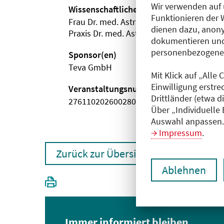
Wir verwenden auf 
Wissenschaftliche Leitung
Funktionieren der 
Frau Dr. med. Astrid Gendolla
dienen dazu, anony
Praxis Dr. med. Astrid Gendolla
dokumentieren und
personenbezogene D
Sponsor(en)
Teva GmbH
Mit Klick auf „Alle
Einwilligung erstre
Veranstaltungsnummer
Drittländer (etwa d
2761102026002800008
Über „Individuelle
Auswahl anpassen. 
Impressum
.
Zurück zur Übersicht
Ablehnen
Immer informiert bleiben