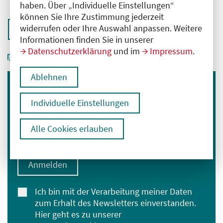
haben. Über „Individuelle Einstellungen“
können Sie Ihre Zustimmung jederzeit
widerrufen oder Ihre Auswahl anpassen. Weitere
Zurück zur Übersicht
Informationen finden Sie in unserer
Datenschutzerklärung
und im
Impressum
.
Ablehnen
Immer informiert bleiben
Individuelle Einstellungen
Melden Sie sich für unseren Newsletter an:
Alle Cookies erlauben
E-Mail-Adresse eingeben
Anmelden
Ich bin mit der Verarbeitung meiner Daten
zum Erhalt des Newsletters einverstanden.
Hier geht es zu unserer