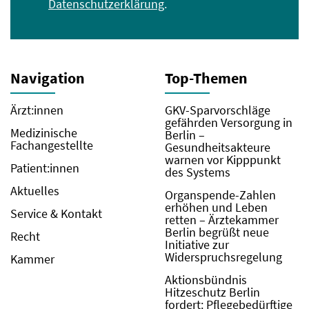
Datenschutzerklärung
.
Navigation
Top-Themen
Ärzt:innen
GKV-Sparvorschläge
gefährden Versorgung in
Medizinische
Berlin –
Fachangestellte
Gesundheitsakteure
warnen vor Kipppunkt
Patient:innen
des Systems
Aktuelles
Organspende-Zahlen
erhöhen und Leben
Service & Kontakt
retten – Ärztekammer
Berlin begrüßt neue
Recht
Initiative zur
Widerspruchsregelung
Kammer
Aktionsbündnis
Hitzeschutz Berlin
fordert: Pflegebedürftige