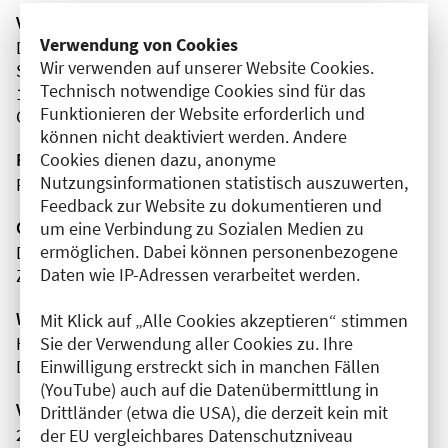
Veranstaltungsort
Verwendung von Cookies
DRK Klinken Berlin Westend
Wir verwenden auf unserer Website Cookies.
Spandauer Damm
Technisch notwendige Cookies sind für das
14050 Berlin
Funktionieren der Website erforderlich und
Charlottenburg-Wilmersdorf
können nicht deaktiviert werden. Andere
Cookies dienen dazu, anonyme
Fortbildungsformat
Nutzungsinformationen statistisch auszuwerten,
Präsenz
Feedback zur Website zu dokumentieren und
Organisator(en)
um eine Verbindung zu Sozialen Medien zu
ermöglichen. Dabei können personenbezogene
DRK Kliniken Berlin | Westend
Daten wie IP-Adressen verarbeitet werden.
Zentrale Notaufnahme
Wissenschaftliche Leitung
Mit Klick auf „Alle Cookies akzeptieren“ stimmen
Sie der Verwendung aller Cookies zu. Ihre
Herr Dr. med. Daniel Schachinger
Einwilligung erstreckt sich in manchen Fällen
DRK Kliniken Berlin | Westend
(YouTube) auch auf die Datenübermittlung in
Veranstaltungsnummer
Drittländer (etwa die USA), die derzeit kein mit
2761102026002660006
der EU vergleichbares Datenschutzniveau