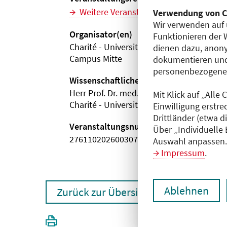
Weitere Veranstaltungen dieser Reihe (
Verwendung von C
Wir verwenden auf 
Organisator(en)
Funktionieren der 
Charité - Universitätsmedizin Berlin
dienen dazu, anony
Campus Mitte
dokumentieren und
personenbezogene D
Wissenschaftliche Leitung
Herr Prof. Dr. med. Frank Heppner
Mit Klick auf „Alle
Charité - Universitätsmedizin Berlin
Einwilligung erstre
Drittländer (etwa d
Veranstaltungsnummer
Über „Individuelle
2761102026003070064
Auswahl anpassen. 
Impressum
.
Ablehnen
Zurück zur Übersicht