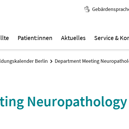
Gebärdensprach
llte
Patient:innen
Aktuelles
Service & Ko
ildungskalender Berlin
Department Meeting Neuropathol
ting Neuropathology