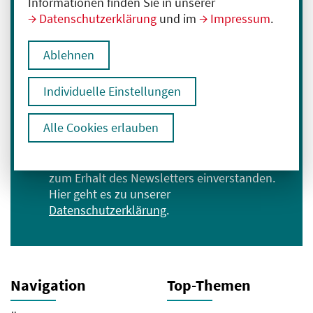
Informationen finden Sie in unserer
Datenschutzerklärung
und im
Impressum
.
Immer informiert bleiben
Melden Sie sich für unseren Newsletter an:
Ablehnen
E-Mail-Adresse eingeben
Individuelle Einstellungen
Anmelden
Alle Cookies erlauben
Ich bin mit der Verarbeitung meiner Daten
zum Erhalt des Newsletters einverstanden.
Hier geht es zu unserer
Datenschutzerklärung
.
Navigation
Top-Themen