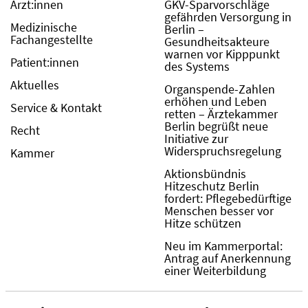
Ärzt:innen
GKV-Sparvorschläge
gefährden Versorgung in
Medizinische
Berlin –
Fachangestellte
Gesundheitsakteure
warnen vor Kipppunkt
Patient:innen
des Systems
Aktuelles
Organspende-Zahlen
erhöhen und Leben
Service & Kontakt
retten – Ärztekammer
Berlin begrüßt neue
Recht
Initiative zur
Widerspruchsregelung
Kammer
Aktionsbündnis
Hitzeschutz Berlin
fordert: Pflegebedürftige
Menschen besser vor
Hitze schützen
Neu im Kammerportal:
Antrag auf Anerkennung
einer Weiterbildung