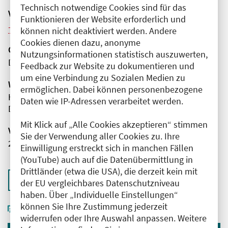
Technisch notwendige Cookies sind für das
Veranstaltungsreihe
Funktionieren der Website erforderlich und
Weitere Veranstaltungen dieser Reihe (12)
können nicht deaktiviert werden. Andere
Cookies dienen dazu, anonyme
Organisator(en)
Nutzungsinformationen statistisch auszuwerten,
DER ARZNEIMITTELBRIEF
Feedback zur Website zu dokumentieren und
um eine Verbindung zu Sozialen Medien zu
Wissenschaftliche Leitung
ermöglichen. Dabei können personenbezogene
Herr Prof. Dr. med. Wolf-Dieter Ludwig
Daten wie IP-Adressen verarbeitet werden.
DER ARZNEIMITTELBRIEF
Mit Klick auf „Alle Cookies akzeptieren“ stimmen
Veranstaltungsnummer
Sie der Verwendung aller Cookies zu. Ihre
2761102025066970020
Einwilligung erstreckt sich in manchen Fällen
(YouTube) auch auf die Datenübermittlung in
Drittländer (etwa die USA), die derzeit kein mit
Zurück zur Übersicht
der EU vergleichbares Datenschutzniveau
haben. Über „Individuelle Einstellungen“
können Sie Ihre Zustimmung jederzeit
widerrufen oder Ihre Auswahl anpassen. Weitere