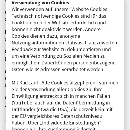
Verwendung von Cookies
Wir verwenden auf unserer Website Cookies.
Veranstaltungsort
Technisch notwendige Cookies sind für das
Online
Funktionieren der Website erforderlich und
können nicht deaktiviert werden. Andere
Fortbildungsformat
Cookies dienen dazu, anonyme
Online
Nutzungsinformationen statistisch auszuwerten,
Feedback zur Website zu dokumentieren und
Organisator(en)
um eine Verbindung zu Sozialen Medien zu
Deutsche Gesellschaft für Neurologie e.V.
ermöglichen. Dabei können personenbezogene
Daten wie IP-Adressen verarbeitet werden.
Wissenschaftliche Leitung
Herr Prof. Dr. med. Gereon R. Fink
Mit Klick auf „Alle Cookies akzeptieren“ stimmen
Universitätsklinikum Köln
Sie der Verwendung aller Cookies zu. Ihre
Einwilligung erstreckt sich in manchen Fällen
Veranstaltungsnummer
(YouTube) auch auf die Datenübermittlung in
2761102026033370005
Drittländer (etwa die USA), die derzeit kein mit
der EU vergleichbares Datenschutzniveau
haben. Über „Individuelle Einstellungen“
Zurück zur Übersicht
können Sie Ihre Zustimmung jederzeit