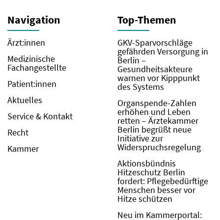
Navigation
Top-Themen
Ärzt:innen
GKV-Sparvorschläge
gefährden Versorgung in
Medizinische
Berlin –
Fachangestellte
Gesundheitsakteure
warnen vor Kipppunkt
Patient:innen
des Systems
Aktuelles
Organspende-Zahlen
erhöhen und Leben
Service & Kontakt
retten – Ärztekammer
Berlin begrüßt neue
Recht
Initiative zur
Widerspruchsregelung
Kammer
Aktionsbündnis
Hitzeschutz Berlin
fordert: Pflegebedürftige
Menschen besser vor
Hitze schützen
Neu im Kammerportal: