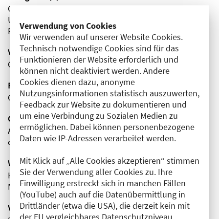
Orthopädie
Unfallchirurgie
Verwendung von Cookies
Rheumatologie
Wir verwenden auf unserer Website Cookies.
Technisch notwendige Cookies sind für das
Veranstaltungsort
Funktionieren der Website erforderlich und
Online
können nicht deaktiviert werden. Andere
Cookies dienen dazu, anonyme
Fortbildungsformat
Nutzungsinformationen statistisch auszuwerten,
Online
Feedback zur Website zu dokumentieren und
um eine Verbindung zu Sozialen Medien zu
Organisator(en)
ermöglichen. Dabei können personenbezogene
Akademie für Orthopädie und Unfallchirurgie (AOUC)
Daten wie IP-Adressen verarbeitet werden.
c/o BVOU Management GmbH
Mit Klick auf „Alle Cookies akzeptieren“ stimmen
Wissenschaftliche Leitung
Sie der Verwendung aller Cookies zu. Ihre
Herr Prof. Dr. med. Ralph Gaulke
Einwilligung erstreckt sich in manchen Fällen
Medizinische Hochschule Hannover (MHH)
(YouTube) auch auf die Datenübermittlung in
Drittländer (etwa die USA), die derzeit kein mit
Veranstaltungsnummer
der EU vergleichbares Datenschutzniveau