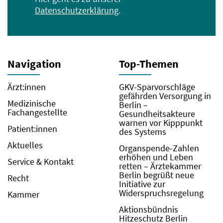
Datenschutzerklärung
.
Navigation
Top-Themen
Ärzt:innen
GKV-Sparvorschläge
gefährden Versorgung in
Medizinische
Berlin –
Fachangestellte
Gesundheitsakteure
warnen vor Kipppunkt
Patient:innen
des Systems
Aktuelles
Organspende-Zahlen
erhöhen und Leben
Service & Kontakt
retten – Ärztekammer
Berlin begrüßt neue
Recht
Initiative zur
Widerspruchsregelung
Kammer
Aktionsbündnis
Hitzeschutz Berlin