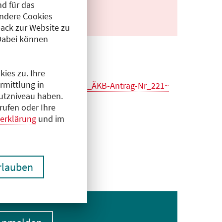
d für das
Andere Cookies
ack zur Website zu
Dabei können
ies zu. Ihre
rmittlung in
2026_Stand_15.06.2026_ÄKB-Antrag-Nr_221~
hutzniveau haben.
rufen oder Ihre
erklärung
und im
erlauben