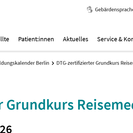
Gebärdensprach
llte
Patient:innen
Aktuelles
Service & Ko
ildungskalender Berlin
DTG-zertifizierter Grundkurs Reis
er Grundkurs Reiseme
026