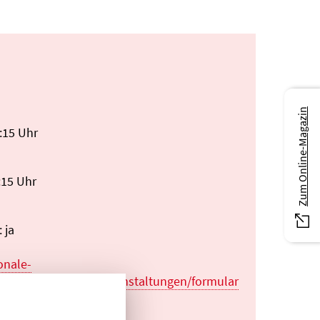
Zum Online-Magazin
:15 Uhr
:15 Uhr
 ja
ionale-
ueber_das_institut/veranstaltungen/formular