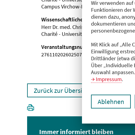
Wir verwenden auf 
Campus Virchow-Klinikum
Funktionieren der 
dienen dazu, anony
Wissenschaftliche Leitung
dokumentieren und
Herr Dr. med. Christian Schönfeld
personenbezogene D
Charité - Universitätsmedizin Berlin
Mit Klick auf „Alle
Veranstaltungsnummer
Einwilligung erstre
2761102026025070001
Drittländer (etwa d
Über „Individuelle
Auswahl anpassen. 
Impressum
.
Zurück zur Übersicht
Ablehnen
Immer informiert bleiben