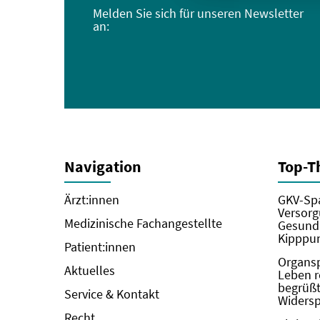
Melden Sie sich für unseren Newsletter
an:
Navigation
Top-
Ärzt:innen
GKV-Spa
Versorg
Medizinische Fachangestellte
Gesundh
Kipppun
Patient:innen
Organs
Aktuelles
Leben r
begrüßt 
Service & Kontakt
Widers
Recht