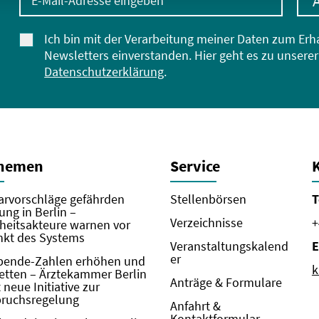
Ich bin mit der Verarbeitung meiner Daten zum Erh
Newsletters einverstanden. Hier geht es zu unserer
Datenschutzerklärung
.
Themen
Service
rvorschläge gefährden
Stellenbörsen
T
ung in Berlin –
Verzeichnisse
+
eitsakteure warnen vor
kt des Systems
Veranstaltungskalend
E
er
pende-Zahlen erhöhen und
k
etten – Ärztekammer Berlin
Anträge & Formulare
neue Initiative zur
pruchsregelung
Anfahrt &
Kontaktformular