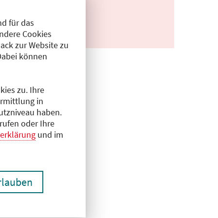
d für das
Andere Cookies
ack zur Website zu
Dabei können
ies zu. Ihre
rmittlung in
hutzniveau haben.
rufen oder Ihre
erklärung
und im
erlauben