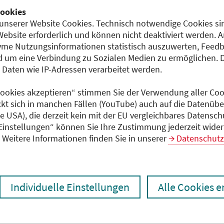
ookies
Teilnahmeentgelt
unserer Website Cookies. Technisch notwendige Cookies sin
entgeltfrei
Website erforderlich und können nicht deaktiviert werden. 
me Nutzungsinformationen statistisch auszuwerten, Feedb
l Beeh
 um eine Verbindung zu Sozialen Medien zu ermöglichen. 
mbH
aten wie IP-Adressen verarbeitet werden.
Dokumente
Programm (PDF)
 Cookies akzeptieren“ stimmen Sie der Verwendung aller Cook
ckt sich in manchen Fällen (YouTube) auch auf die Datenübe
ie USA), die derzeit kein mit der EU vergleichbares Datensc
 Einstellungen“ können Sie Ihre Zustimmung jederzeit wider
Weitere Informationen finden Sie in unserer
Datenschutz
Individuelle Einstellungen
Alle Cookies 