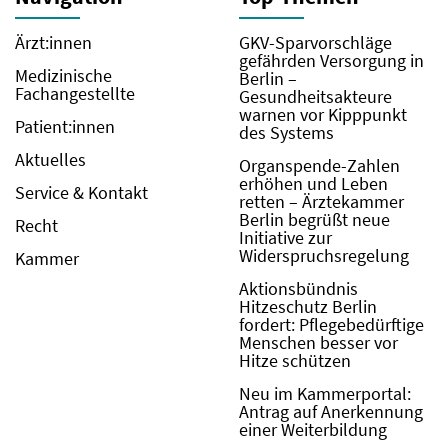
Ärzt:innen
GKV-Sparvorschläge
gefährden Versorgung in
Medizinische
Berlin –
Fachangestellte
Gesundheitsakteure
warnen vor Kipppunkt
Patient:innen
des Systems
Aktuelles
Organspende-Zahlen
erhöhen und Leben
Service & Kontakt
retten – Ärztekammer
Berlin begrüßt neue
Recht
Initiative zur
Widerspruchsregelung
Kammer
Aktionsbündnis
Hitzeschutz Berlin
fordert: Pflegebedürftige
Menschen besser vor
Hitze schützen
Neu im Kammerportal:
Antrag auf Anerkennung
einer Weiterbildung