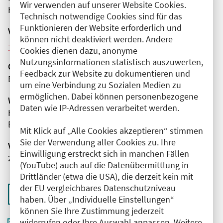
Wir verwenden auf unserer Website Cookies.
Hybrid
Technisch notwendige Cookies sind für das
Funktionieren der Website erforderlich und
Veranstaltungsreihe
können nicht deaktiviert werden. Andere
Weitere Veranstaltungen dieser Reihe (8)
Cookies dienen dazu, anonyme
Nutzungsinformationen statistisch auszuwerten,
Organisator(en)
Feedback zur Website zu dokumentieren und
Bundeswehrkrankenhaus Berlin
um eine Verbindung zu Sozialen Medien zu
ermöglichen. Dabei können personenbezogene
Wissenschaftliche Leitung
Daten wie IP-Adressen verarbeitet werden.
Herr Thorsten Tjardes
Bundeswehrkrankenhaus Berlin
Mit Klick auf „Alle Cookies akzeptieren“ stimmen
Sie der Verwendung aller Cookies zu. Ihre
Veranstaltungsnummer
Einwilligung erstreckt sich in manchen Fällen
2761102026025430080
(YouTube) auch auf die Datenübermittlung in
Drittländer (etwa die USA), die derzeit kein mit
der EU vergleichbares Datenschutzniveau
Zurück zur Übersicht
haben. Über „Individuelle Einstellungen“
können Sie Ihre Zustimmung jederzeit
widerrufen oder Ihre Auswahl anpassen. Weitere