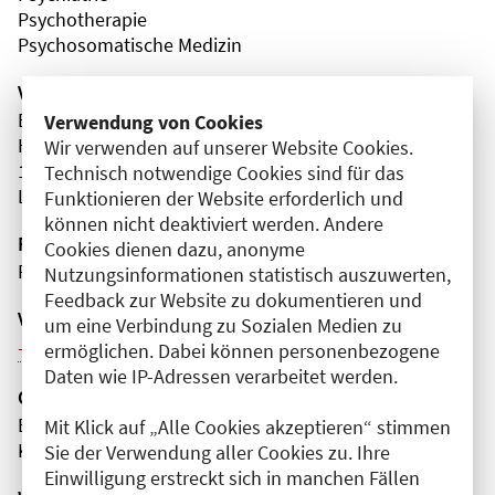
Psychotherapie
Psychosomatische Medizin
Veranstaltungsort
Ev. Krankenhaus Königin Elisabeth Herzberge
Verwendung von Cookies
Herzbergstraße
Wir verwenden auf unserer Website Cookies.
10365 Berlin
Technisch notwendige Cookies sind für das
Lichtenberg
Funktionieren der Website erforderlich und
können nicht deaktiviert werden. Andere
Fortbildungsformat
Cookies dienen dazu, anonyme
Präsenz
Nutzungsinformationen statistisch auszuwerten,
Feedback zur Website zu dokumentieren und
Veranstaltungsreihe
um eine Verbindung zu Sozialen Medien zu
Weitere Veranstaltungen dieser Reihe (2)
ermöglichen. Dabei können personenbezogene
Daten wie IP-Adressen verarbeitet werden.
Organisator(en)
Evangelisches Krankenhaus
Mit Klick auf „Alle Cookies akzeptieren“ stimmen
Königin Elisabeth Herzberge gGmbH
Sie der Verwendung aller Cookies zu. Ihre
Einwilligung erstreckt sich in manchen Fällen