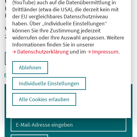
Wissenschaftliche Leitung
(YouTube) auch auf die Datenübermittlung in
Herr Dr. med. Christoph Schade
Drittländer (etwa die USA), die derzeit kein mit
Evangelisches Krankenhaus
der EU vergleichbares Datenschutzniveau
haben. Über „Individuelle Einstellungen“
Veranstaltungsnummer
können Sie Ihre Zustimmung jederzeit
2761102026025960078
widerrufen oder Ihre Auswahl anpassen. Weitere
Informationen finden Sie in unserer
Datenschutzerklärung
und im
Impressum
.
Zurück zur Übersicht
Ablehnen
Individuelle Einstellungen
Immer informiert bleiben
Alle Cookies erlauben
Melden Sie sich für unseren Newsletter an:
E-Mail-Adresse eingeben