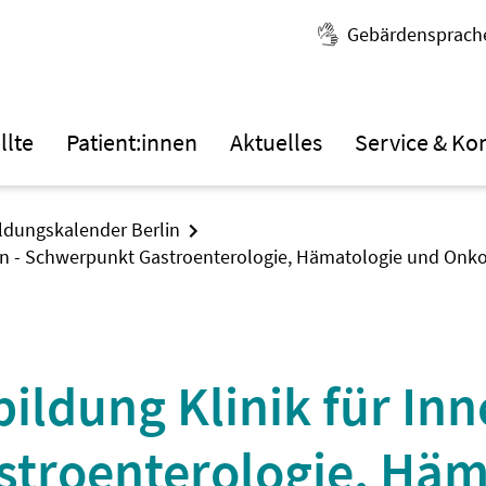
Gebärdensprach
llte
Patient:innen
Aktuelles
Service & Ko
ildungskalender Berlin
izin - Schwerpunkt Gastroenterologie, Hämatologie und Onk
ildung Klinik für Inn
troenterologie, Häm