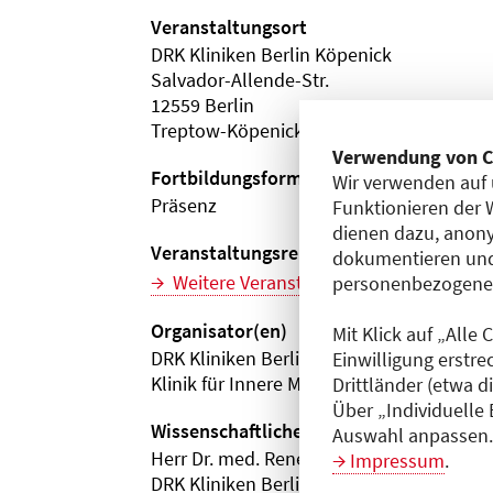
Veranstaltungsort
DRK Kliniken Berlin Köpenick
Salvador-Allende-Str.
12559 Berlin
Treptow-Köpenick
Verwendung von C
Fortbildungsformat
Wir verwenden auf 
Präsenz
Funktionieren der 
dienen dazu, anony
Veranstaltungsreihe
dokumentieren und
Weitere Veranstaltungen dieser Reihe (
personenbezogene D
Organisator(en)
Mit Klick auf „Alle
DRK Kliniken Berlin | Köpenick
Einwilligung erstre
Klinik für Innere Medizin
Drittländer (etwa d
Über „Individuelle
Wissenschaftliche Leitung
Auswahl anpassen. 
Herr Dr. med. René Pschowski
Impressum
.
DRK Kliniken Berlin | Köpenick