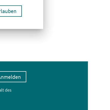
erlauben
Anmelden
alt des