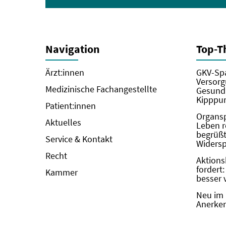
Navigation
Top-
Ärzt:innen
GKV-Spa
Versorg
Medizinische Fachangestellte
Gesundh
Kipppun
Patient:innen
Organs
Aktuelles
Leben r
begrüßt 
Service & Kontakt
Widers
Recht
Aktions
fordert
Kammer
besser 
Neu im 
Anerken