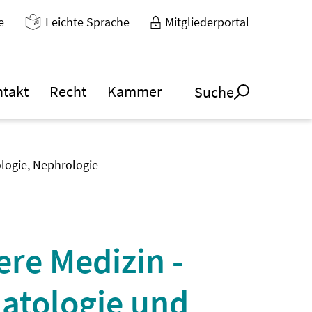
e
Leichte Sprache
Mitgliederportal
ntakt
Recht
Kammer
Suche
ologie, Nephrologie
ere Medizin -
atologie und