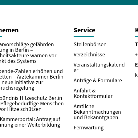
Themen
Service
rvorschläge gefährden
Stellenbörsen
T
ung in Berlin –
Verzeichnisse
+
eitsakteure warnen vor
kt des Systems
Veranstaltungskalend
E
er
pende-Zahlen erhöhen und
k
etten – Ärztekammer Berlin
Anträge & Formulare
neue Initiative zur
pruchsregelung
Anfahrt &
Kontaktformular
bündnis Hitzeschutz Berlin
: Pflegebedürftige Menschen
Amtliche
vor Hitze schützen
Bekanntmachungen
und Bekanntgaben
Kammerportal: Antrag auf
nung einer Weiterbildung
Fernwartung