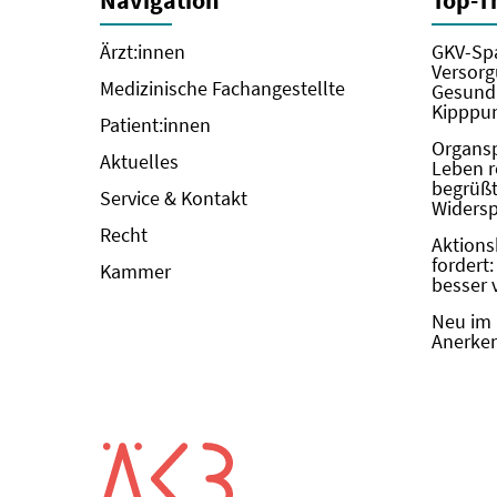
Navigation
Top-
Ärzt:innen
GKV-Spa
Versorg
Medizinische Fachangestellte
Gesundh
Kipppun
Patient:innen
Organs
Aktuelles
Leben r
begrüßt 
Service & Kontakt
Widers
Recht
Aktions
fordert
Kammer
besser 
Neu im 
Anerken