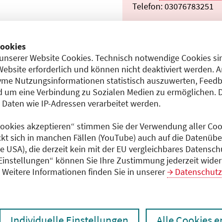
Telefon: 03076783251
Anmeldeschluss
21.01.2026
ookies
unserer Website Cookies. Technisch notwendige Cookies sin
Teilnahmeentgelt
Website erforderlich und können nicht deaktiviert werden. 
entgeltfrei
7)
me Nutzungsinformationen statistisch auszuwerten, Feedb
 um eine Verbindung zu Sozialen Medien zu ermöglichen. 
aten wie IP-Adressen verarbeitet werden.
Dokumente
iologie
 Cookies akzeptieren“ stimmen Sie der Verwendung aller Cook
Programm (PDF)
ckt sich in manchen Fällen (YouTube) auch auf die Datenübe
ie USA), die derzeit kein mit der EU vergleichbares Datensc
 Einstellungen“ können Sie Ihre Zustimmung jederzeit wider
Weitere Informationen finden Sie in unserer
Datenschutz
Individuelle Einstellungen
Alle Cookies 