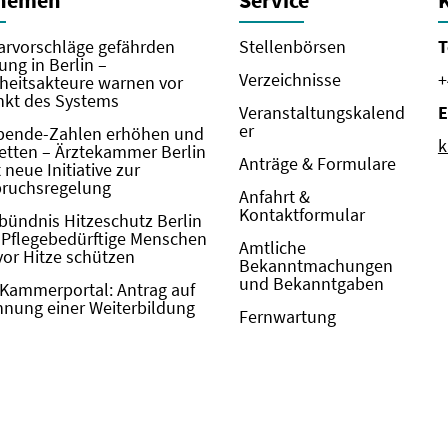
Themen
Service
rvorschläge gefährden
Stellenbörsen
T
ung in Berlin –
Verzeichnisse
+
eitsakteure warnen vor
kt des Systems
Veranstaltungskalend
E
er
pende-Zahlen erhöhen und
k
etten – Ärztekammer Berlin
Anträge & Formulare
neue Initiative zur
pruchsregelung
Anfahrt &
Kontaktformular
bündnis Hitzeschutz Berlin
: Pflegebedürftige Menschen
Amtliche
vor Hitze schützen
Bekanntmachungen
und Bekanntgaben
Kammerportal: Antrag auf
nung einer Weiterbildung
Fernwartung