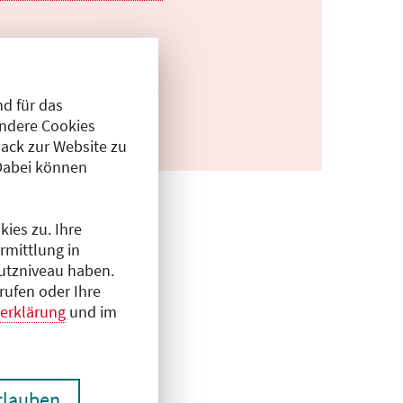
d für das
Andere Cookies
ack zur Website zu
Dabei können
ies zu. Ihre
rmittlung in
hutzniveau haben.
rufen oder Ihre
erklärung
und im
erlauben