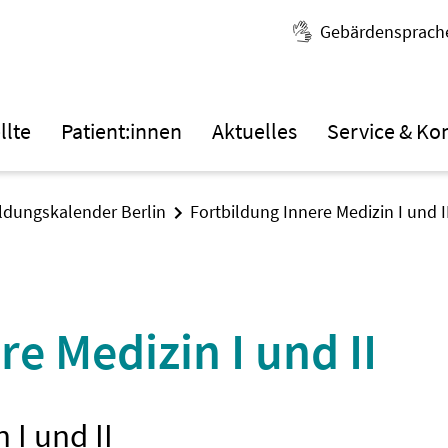
Gebärdensprach
llte
Patient:innen
Aktuelles
Service & Ko
ildungskalender Berlin
Fortbildung Innere Medizin I und I
e Medizin I und II
 I und II