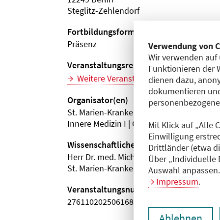
Steglitz-Zehlendorf
Fortbildungsformat
Präsenz
Verwendung von C
Wir verwenden auf 
Veranstaltungsreihe
Funktionieren der 
Weitere Veranstaltungen dieser Reihe (
dienen dazu, anony
dokumentieren und
Organisator(en)
personenbezogene D
St. Marien-Krankenhaus Berlin
Innere Medizin I | Gastroenterologie, Kard
Mit Klick auf „Alle
Einwilligung erstre
Wissenschaftliche Leitung
Drittländer (etwa d
Herr Dr. med. Michael Pieschka
Über „Individuelle
St. Marien-Krankenhaus Berlin
Auswahl anpassen. 
Impressum
.
Veranstaltungsnummer
2761102025061680061
Ablehnen