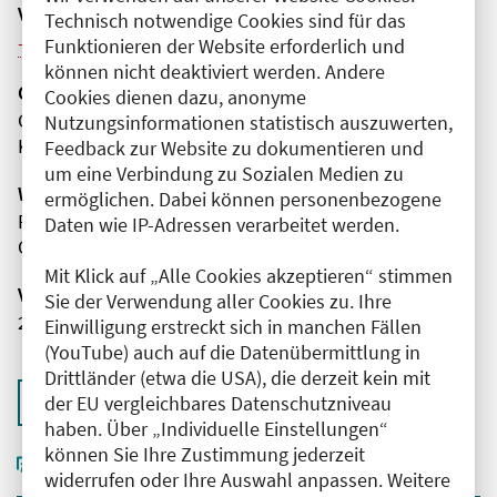
Veranstaltungsreihe
Technisch notwendige Cookies sind für das
Weitere Veranstaltungen dieser Reihe (9)
Funktionieren der Website erforderlich und
können nicht deaktiviert werden. Andere
Organisator(en)
Cookies dienen dazu, anonyme
Gemeinschaftskrankenhaus Havelhöhe gGmbH
Nutzungsinformationen statistisch auszuwerten,
Klinik für Anthroposophische Medizin
Feedback zur Website zu dokumentieren und
um eine Verbindung zu Sozialen Medien zu
Wissenschaftliche Leitung
ermöglichen. Dabei können personenbezogene
Frau Silke Biesenthal-Matthes
Daten wie IP-Adressen verarbeitet werden.
Gemeinschaftskrankenhaus Havelhöhe gGmbH
Mit Klick auf „Alle Cookies akzeptieren“ stimmen
Veranstaltungsnummer
Sie der Verwendung aller Cookies zu. Ihre
2761102026033190064
Einwilligung erstreckt sich in manchen Fällen
(YouTube) auch auf die Datenübermittlung in
Drittländer (etwa die USA), die derzeit kein mit
Zurück zur Übersicht
der EU vergleichbares Datenschutzniveau
haben. Über „Individuelle Einstellungen“
können Sie Ihre Zustimmung jederzeit
widerrufen oder Ihre Auswahl anpassen. Weitere