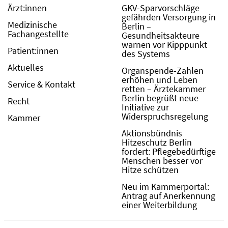
Ärzt:innen
GKV-Sparvorschläge
gefährden Versorgung in
Medizinische
Berlin –
Fachangestellte
Gesundheitsakteure
warnen vor Kipppunkt
Patient:innen
des Systems
Aktuelles
Organspende-Zahlen
erhöhen und Leben
Service & Kontakt
retten – Ärztekammer
Berlin begrüßt neue
Recht
Initiative zur
Widerspruchsregelung
Kammer
Aktionsbündnis
Hitzeschutz Berlin
fordert: Pflegebedürftige
Menschen besser vor
Hitze schützen
Neu im Kammerportal:
Antrag auf Anerkennung
einer Weiterbildung