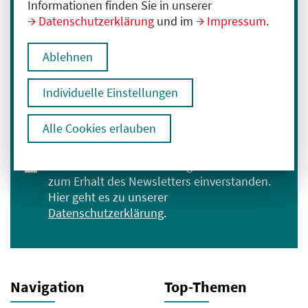
Informationen finden Sie in unserer
Datenschutzerklärung
und im
Impressum
.
Immer informiert bleiben
Melden Sie sich für unseren Newsletter an:
Ablehnen
E-Mail-Adresse eingeben
Individuelle Einstellungen
Anmelden
Alle Cookies erlauben
Ich bin mit der Verarbeitung meiner Daten
zum Erhalt des Newsletters einverstanden.
Hier geht es zu unserer
Datenschutzerklärung
.
Navigation
Top-Themen