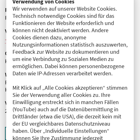
Verwendung von Cookies
Wir verwenden auf unserer Website Cookies.
Fortbildungsformat
Technisch notwendige Cookies sind für das
Präsenz
Funktionieren der Website erforderlich und
können nicht deaktiviert werden. Andere
Veranstaltungsreihe
Cookies dienen dazu, anonyme
Weitere Veranstaltungen dieser Reihe (6)
Nutzungsinformationen statistisch auszuwerten,
Feedback zur Website zu dokumentieren und
Organisator(en)
um eine Verbindung zu Sozialen Medien zu
Krankenhaus des Maßregelvollzugs Berlin
ermöglichen. Dabei können personenbezogene
Daten wie IP-Adressen verarbeitet werden.
Wissenschaftliche Leitung
Frau Dr. med. Julia Krebs
Mit Klick auf „Alle Cookies akzeptieren“ stimmen
Krankenhaus des Maßregelvollzugs Berlin
Sie der Verwendung aller Cookies zu. Ihre
Einwilligung erstreckt sich in manchen Fällen
Veranstaltungsnummer
(YouTube) auch auf die Datenübermittlung in
2761102026040410042
Drittländer (etwa die USA), die derzeit kein mit
der EU vergleichbares Datenschutzniveau
haben. Über „Individuelle Einstellungen“
Zurück zur Übersicht
können Sie Ihre Zustimmung jederzeit