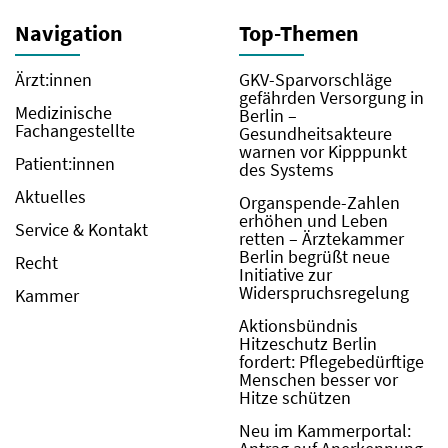
Navigation
Top-Themen
Ärzt:innen
GKV-Sparvorschläge
gefährden Versorgung in
Medizinische
Berlin –
Fachangestellte
Gesundheitsakteure
warnen vor Kipppunkt
Patient:innen
des Systems
Aktuelles
Organspende-Zahlen
erhöhen und Leben
Service & Kontakt
retten – Ärztekammer
Berlin begrüßt neue
Recht
Initiative zur
Widerspruchsregelung
Kammer
Aktionsbündnis
Hitzeschutz Berlin
fordert: Pflegebedürftige
Menschen besser vor
Hitze schützen
Neu im Kammerportal: