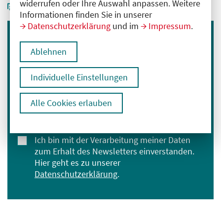
widerrufen oder Ihre Auswahl anpassen. Weitere
Informationen finden Sie in unserer
Datenschutzerklärung
und im
Impressum
.
Immer informiert bleiben
Ablehnen
Melden Sie sich für unseren Newsletter an:
Individuelle Einstellungen
E-Mail-Adresse eingeben
Alle Cookies erlauben
Anmelden
Ich bin mit der Verarbeitung meiner Daten
zum Erhalt des Newsletters einverstanden.
Hier geht es zu unserer
Datenschutzerklärung
.