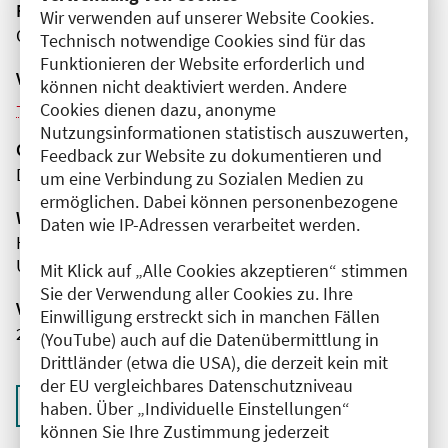
Fortbildungsformat
Wir verwenden auf unserer Website Cookies.
Online
Technisch notwendige Cookies sind für das
Funktionieren der Website erforderlich und
Veranstaltungsreihe
können nicht deaktiviert werden. Andere
Weitere Veranstaltungen dieser Reihe (5)
Cookies dienen dazu, anonyme
Nutzungsinformationen statistisch auszuwerten,
Organisator(en)
Feedback zur Website zu dokumentieren und
Deutsche Gesellschaft für Neuroradiologie e. V.
um eine Verbindung zu Sozialen Medien zu
ermöglichen. Dabei können personenbezogene
Wissenschaftliche Leitung
Daten wie IP-Adressen verarbeitet werden.
Herr Prof. Dr. med. Martin Wiesmann
Universitätsklinikum RWTH Aachen
Mit Klick auf „Alle Cookies akzeptieren“ stimmen
Sie der Verwendung aller Cookies zu. Ihre
Veranstaltungsnummer
Einwilligung erstreckt sich in manchen Fällen
2761102025066430124
(YouTube) auch auf die Datenübermittlung in
Drittländer (etwa die USA), die derzeit kein mit
der EU vergleichbares Datenschutzniveau
Zurück zur Übersicht
haben. Über „Individuelle Einstellungen“
können Sie Ihre Zustimmung jederzeit