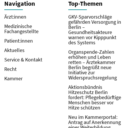
Navigation
Top-Themen
Ärzt:innen
GKV-Sparvorschläge
gefährden Versorgung in
Medizinische
Berlin –
Fachangestellte
Gesundheitsakteure
warnen vor Kipppunkt
Patient:innen
des Systems
Aktuelles
Organspende-Zahlen
erhöhen und Leben
Service & Kontakt
retten – Ärztekammer
Berlin begrüßt neue
Recht
Initiative zur
Widerspruchsregelung
Kammer
Aktionsbündnis
Hitzeschutz Berlin
fordert: Pflegebedürftige
Menschen besser vor
Hitze schützen
Neu im Kammerportal:
Antrag auf Anerkennung
einer Weiterbildung