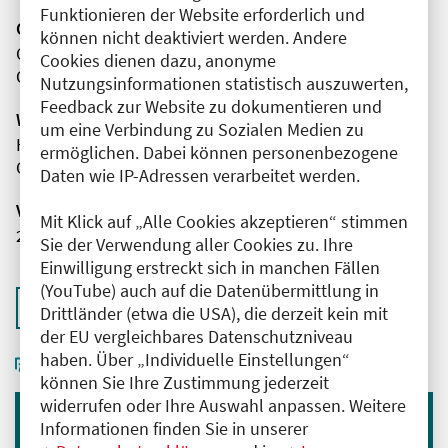
Funktionieren der Website erforderlich und
Organisator(en)
können nicht deaktiviert werden. Andere
Caritas-Klinik Dominikus Berlin-Reinickendorf
Cookies dienen dazu, anonyme
Orthopädie und Unfallchirurgie
Nutzungsinformationen statistisch auszuwerten,
Feedback zur Website zu dokumentieren und
Wissenschaftliche Leitung
um eine Verbindung zu Sozialen Medien zu
Herr Tariq Qodceiah
ermöglichen. Dabei können personenbezogene
Caritas-Klinik Dominikus Berlin-Reinickendorf
Daten wie IP-Adressen verarbeitet werden.
Veranstaltungsnummer
Mit Klick auf „Alle Cookies akzeptieren“ stimmen
2761102026005770125
Sie der Verwendung aller Cookies zu. Ihre
Einwilligung erstreckt sich in manchen Fällen
(YouTube) auch auf die Datenübermittlung in
Zurück zur Übersicht
Drittländer (etwa die USA), die derzeit kein mit
der EU vergleichbares Datenschutzniveau
haben. Über „Individuelle Einstellungen“
können Sie Ihre Zustimmung jederzeit
widerrufen oder Ihre Auswahl anpassen. Weitere
Informationen finden Sie in unserer
Immer informiert bleiben