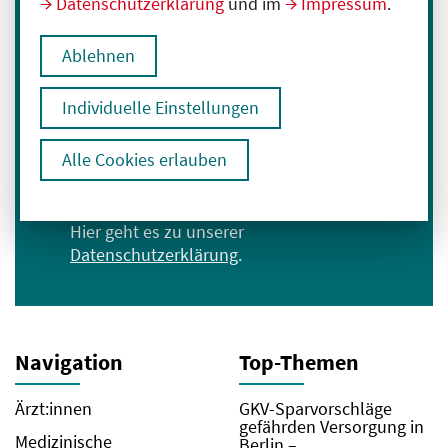
Datenschutzerklärung
und im
Impressum
.
Melden Sie sich für unseren Newsletter an:
Ablehnen
E-Mail-Adresse eingeben
Individuelle Einstellungen
Anmelden
Alle Cookies erlauben
Ich bin mit der Verarbeitung meiner Daten
zum Erhalt des Newsletters einverstanden.
Hier geht es zu unserer
Datenschutzerklärung
.
Navigation
Top-Themen
Ärzt:innen
GKV-Sparvorschläge
gefährden Versorgung in
Medizinische
Berlin –