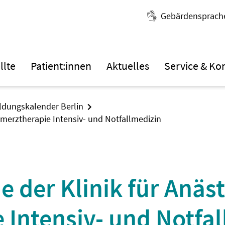
Gebärdensprach
llte
Patient:innen
Aktuelles
Service & Ko
ildungskalender Berlin
chmerztherapie Intensiv- und Notfallmedizin
e der Klinik für Anäst
 Intensiv- und Notfa