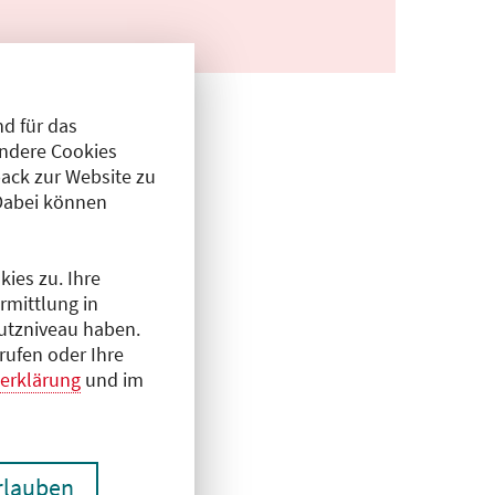
d für das
Andere Cookies
ack zur Website zu
Dabei können
ies zu. Ihre
rmittlung in
hutzniveau haben.
rufen oder Ihre
erklärung
und im
erlauben