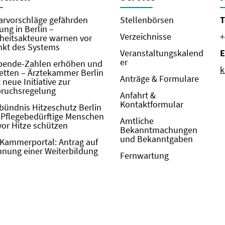
rvorschläge gefährden
Stellenbörsen
T
ung in Berlin –
Verzeichnisse
+
eitsakteure warnen vor
kt des Systems
Veranstaltungskalend
E
er
pende-Zahlen erhöhen und
k
etten – Ärztekammer Berlin
Anträge & Formulare
neue Initiative zur
pruchsregelung
Anfahrt &
Kontaktformular
bündnis Hitzeschutz Berlin
: Pflegebedürftige Menschen
Amtliche
vor Hitze schützen
Bekanntmachungen
und Bekanntgaben
Kammerportal: Antrag auf
nung einer Weiterbildung
Fernwartung