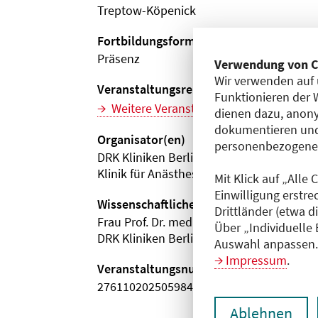
Treptow-Köpenick
Fortbildungsformat
Präsenz
Verwendung von C
Wir verwenden auf 
Veranstaltungsreihe
Funktionieren der 
Weitere Veranstaltungen dieser Reihe (
dienen dazu, anony
dokumentieren und
Organisator(en)
personenbezogene D
DRK Kliniken Berlin | Köpenick
Klinik für Anästhesie, Schmerztherapie,
Mit Klick auf „Alle
Einwilligung erstre
Wissenschaftliche Leitung
Drittländer (etwa d
Frau Prof. Dr. med. Claudia Höhne
Über „Individuelle
DRK Kliniken Berlin | Köpenick
Auswahl anpassen. 
Impressum
.
Veranstaltungsnummer
2761102025059840099
Ablehnen