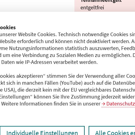
entgeltfrei
ookies
unserer Website Cookies. Technisch notwendige Cookies sin
Dokumente
Website erforderlich und können nicht deaktiviert werden. 
Sonstiges (PDF)
5)
me Nutzungsinformationen statistisch auszuwerten, Feedb
Programm (PDF)
 um eine Verbindung zu Sozialen Medien zu ermöglichen. 
aten wie IP-Adressen verarbeitet werden.
 Cookies akzeptieren“ stimmen Sie der Verwendung aller Cook
ckt sich in manchen Fällen (YouTube) auch auf die Datenübe
ie USA), die derzeit kein mit der EU vergleichbares Datensc
 Einstellungen“ können Sie Ihre Zustimmung jederzeit wider
Weitere Informationen finden Sie in unserer
Datenschutz
Individuelle Einstellungen
Alle Cookies 