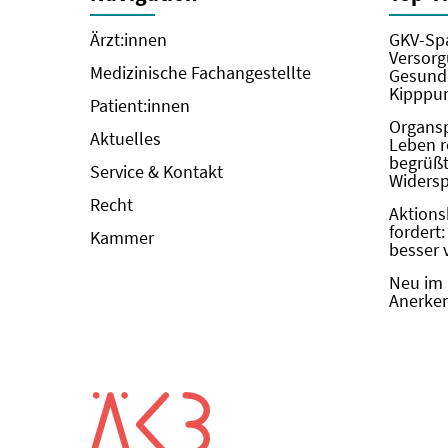
Ärzt:innen
GKV-Spa
Versorg
Medizinische Fachangestellte
Gesundh
Kipppun
Patient:innen
Organs
Aktuelles
Leben r
begrüßt 
Service & Kontakt
Widers
Recht
Aktions
fordert
Kammer
besser 
Neu im 
Anerken