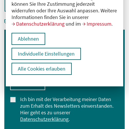
können Sie Ihre Zustimmung jederzeit
Zurück zur Übersicht
widerrufen oder Ihre Auswahl anpassen. Weitere
Informationen finden Sie in unserer
Datenschutzerklärung
und im
Impressum
.
Ablehnen
Immer informiert bleiben
Melden Sie sich für unseren Newsletter an:
Individuelle Einstellungen
E-Mail-Adresse eingeben
Alle Cookies erlauben
Anmelden
Ich bin mit der Verarbeitung meiner Daten
zum Erhalt des Newsletters einverstanden.
Hier geht es zu unserer
Datenschutzerklärung
.