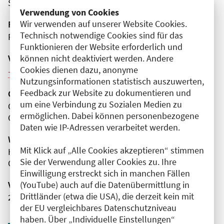
Steglitz-Zehlendorf
Verwendung von Cookies
Wir verwenden auf unserer Website Cookies.
Fortbildungsformat
Technisch notwendige Cookies sind für das
Präsenz
Funktionieren der Website erforderlich und
Veranstaltungsreihe
können nicht deaktiviert werden. Andere
Cookies dienen dazu, anonyme
Weitere Veranstaltungen dieser Reihe (5)
Nutzungsinformationen statistisch auszuwerten,
Feedback zur Website zu dokumentieren und
Organisator(en)
um eine Verbindung zu Sozialen Medien zu
Charité - Universitätsmedizin Berlin
ermöglichen. Dabei können personenbezogene
Campus Benjamin Franklin
Daten wie IP-Adressen verarbeitet werden.
Wissenschaftliche Leitung
Mit Klick auf „Alle Cookies akzeptieren“ stimmen
Herr Prof. Dr. med. univ. Andreas Greiner
Sie der Verwendung aller Cookies zu. Ihre
Charité - Universitätsmedizin Berlin
Einwilligung erstreckt sich in manchen Fällen
Veranstaltungsnummer
(YouTube) auch auf die Datenübermittlung in
Drittländer (etwa die USA), die derzeit kein mit
2761102026003550099
der EU vergleichbares Datenschutzniveau
haben. Über „Individuelle Einstellungen“