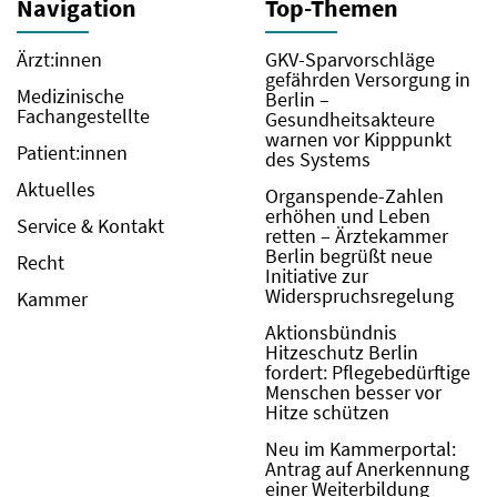
Navigation
Top-Themen
Ärzt:innen
GKV-Sparvorschläge
gefährden Versorgung in
Medizinische
Berlin –
Fachangestellte
Gesundheitsakteure
warnen vor Kipppunkt
Patient:innen
des Systems
Aktuelles
Organspende-Zahlen
erhöhen und Leben
Service & Kontakt
retten – Ärztekammer
Berlin begrüßt neue
Recht
Initiative zur
Widerspruchsregelung
Kammer
Aktionsbündnis
Hitzeschutz Berlin
fordert: Pflegebedürftige
Menschen besser vor
Hitze schützen
Neu im Kammerportal:
Antrag auf Anerkennung
einer Weiterbildung