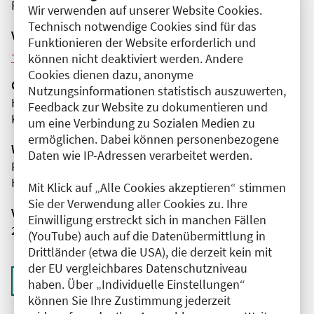
Präsenz
Wir verwenden auf unserer Website Cookies.
Technisch notwendige Cookies sind für das
Veranstaltungsreihe
Funktionieren der Website erforderlich und
Weitere Veranstaltungen dieser Reihe (10)
können nicht deaktiviert werden. Andere
Cookies dienen dazu, anonyme
Organisator(en)
Nutzungsinformationen statistisch auszuwerten,
HELIOS Klinikum Emil von Behring
Feedback zur Website zu dokumentieren und
Klinik für Palliativmedizin und Geriatrie
um eine Verbindung zu Sozialen Medien zu
ermöglichen. Dabei können personenbezogene
Wissenschaftliche Leitung
Daten wie IP-Adressen verarbeitet werden.
Frau Dr. med. Wiebke Nehls
HELIOS Klinikum Emil von Behring
Mit Klick auf „Alle Cookies akzeptieren“ stimmen
Sie der Verwendung aller Cookies zu. Ihre
Veranstaltungsnummer
Einwilligung erstreckt sich in manchen Fällen
2761102026038910045
(YouTube) auch auf die Datenübermittlung in
Drittländer (etwa die USA), die derzeit kein mit
der EU vergleichbares Datenschutzniveau
Zurück zur Übersicht
haben. Über „Individuelle Einstellungen“
können Sie Ihre Zustimmung jederzeit