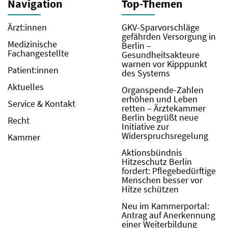
Navigation
Top-Themen
Ärzt:innen
GKV-Sparvorschläge
gefährden Versorgung in
Medizinische
Berlin –
Fachangestellte
Gesundheitsakteure
warnen vor Kipppunkt
Patient:innen
des Systems
Aktuelles
Organspende-Zahlen
erhöhen und Leben
Service & Kontakt
retten – Ärztekammer
Berlin begrüßt neue
Recht
Initiative zur
Widerspruchsregelung
Kammer
Aktionsbündnis
Hitzeschutz Berlin
fordert: Pflegebedürftige
Menschen besser vor
Hitze schützen
Neu im Kammerportal:
Antrag auf Anerkennung
einer Weiterbildung