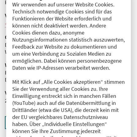
Präsenz
Wir verwenden auf unserer Website Cookies.
Technisch notwendige Cookies sind für das
Veranstaltungsreihe
Funktionieren der Website erforderlich und
Weitere Veranstaltungen dieser Reihe (6)
können nicht deaktiviert werden. Andere
Cookies dienen dazu, anonyme
Organisator(en)
Nutzungsinformationen statistisch auszuwerten,
DRK Kliniken Berlin | Westend
Feedback zur Website zu dokumentieren und
Wiegmann Klinik
um eine Verbindung zu Sozialen Medien zu
ermöglichen. Dabei können personenbezogene
Wissenschaftliche Leitung
Daten wie IP-Adressen verarbeitet werden.
Frau Dr. med. Ina Schumann
DRK Kliniken Berlin | Westend
Mit Klick auf „Alle Cookies akzeptieren“ stimmen
Sie der Verwendung aller Cookies zu. Ihre
Veranstaltungsnummer
Einwilligung erstreckt sich in manchen Fällen
2761102026035520052
(YouTube) auch auf die Datenübermittlung in
Drittländer (etwa die USA), die derzeit kein mit
der EU vergleichbares Datenschutzniveau
Zurück zur Übersicht
haben. Über „Individuelle Einstellungen“
können Sie Ihre Zustimmung jederzeit