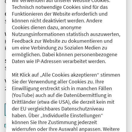
Wir verwenden auf unserer Website Cookies.
Online
Technisch notwendige Cookies sind für das
Funktionieren der Website erforderlich und
Organisator(en)
können nicht deaktiviert werden. Andere
Spitzenverband Digitale Gesundheitsversorgung e.V.
Cookies dienen dazu, anonyme
Nutzungsinformationen statistisch auszuwerten,
Wissenschaftliche Leitung
Feedback zur Website zu dokumentieren und
Herr PD Dr. med. Torsten Kraya
um eine Verbindung zu Sozialen Medien zu
Klinikum St. Georg gGmbH
ermöglichen. Dabei können personenbezogene
Sponsor(en)
Daten wie IP-Adressen verarbeitet werden.
Synaptikon GmbH
Mit Klick auf „Alle Cookies akzeptieren“ stimmen
Veranstaltungsnummer
Sie der Verwendung aller Cookies zu. Ihre
Einwilligung erstreckt sich in manchen Fällen
2761102026024800002
(YouTube) auch auf die Datenübermittlung in
Drittländer (etwa die USA), die derzeit kein mit
der EU vergleichbares Datenschutzniveau
Zurück zur Übersicht
haben. Über „Individuelle Einstellungen“
können Sie Ihre Zustimmung jederzeit
widerrufen oder Ihre Auswahl anpassen. Weitere