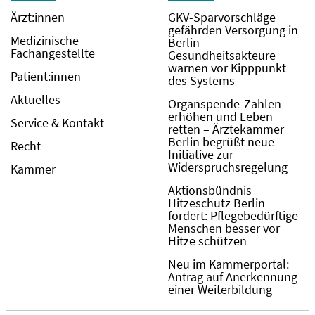
Ärzt:innen
GKV-Sparvorschläge
gefährden Versorgung in
Medizinische
Berlin –
Fachangestellte
Gesundheitsakteure
warnen vor Kipppunkt
Patient:innen
des Systems
Aktuelles
Organspende-Zahlen
erhöhen und Leben
Service & Kontakt
retten – Ärztekammer
Berlin begrüßt neue
Recht
Initiative zur
Widerspruchsregelung
Kammer
Aktionsbündnis
Hitzeschutz Berlin
fordert: Pflegebedürftige
Menschen besser vor
Hitze schützen
Neu im Kammerportal:
Antrag auf Anerkennung
einer Weiterbildung