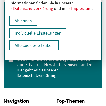
Informationen finden Sie in unserer
Datenschutzerklärung
und im
Impressum
.
Immer informiert bleiben
Ablehnen
Melden Sie sich für unseren Newsletter an:
E-Mail-Adresse eingeben
Individuelle Einstellungen
Alle Cookies erlauben
Anmelden
Ich bin mit der Verarbeitung meiner Daten
zum Erhalt des Newsletters einverstanden.
Hier geht es zu unserer
Datenschutzerklärung
.
Navigation
Top-Themen