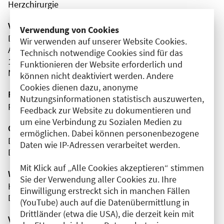
Herzchirurgie
Veranstaltungsort
Verwendung von Cookies
Deutsches Herzzentrum der Charité
Wir verwenden auf unserer Website Cookies.
Augustenburger Platz
Technisch notwendige Cookies sind für das
13353 Berlin
Funktionieren der Website erforderlich und
Mitte
können nicht deaktiviert werden. Andere
Cookies dienen dazu, anonyme
Fortbildungsformat
Nutzungsinformationen statistisch auszuwerten,
Präsenz
Feedback zur Website zu dokumentieren und
um eine Verbindung zu Sozialen Medien zu
Organisator(en)
ermöglichen. Dabei können personenbezogene
Deutsches Herzzentrum Berlin
Daten wie IP-Adressen verarbeitet werden.
DHZB-Akademie
Mit Klick auf „Alle Cookies akzeptieren“ stimmen
Wissenschaftliche Leitung
Sie der Verwendung aller Cookies zu. Ihre
Herr Priv.-Doz. Dr. med. Marian Kukucka
Einwilligung erstreckt sich in manchen Fällen
Deutsches Herzzentrum der Charité (DHZC)
(YouTube) auch auf die Datenübermittlung in
Drittländer (etwa die USA), die derzeit kein mit
Veranstaltungsnummer