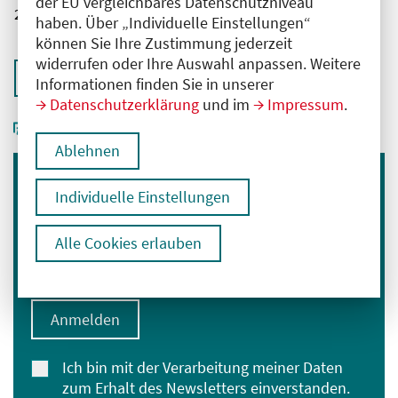
der EU vergleichbares Datenschutzniveau
2761102025040680000
haben. Über „Individuelle Einstellungen“
können Sie Ihre Zustimmung jederzeit
widerrufen oder Ihre Auswahl anpassen. Weitere
Zurück zur Übersicht
Informationen finden Sie in unserer
Datenschutzerklärung
und im
Impressum
.
Ablehnen
Immer informiert bleiben
Individuelle Einstellungen
Melden Sie sich für unseren Newsletter an:
Alle Cookies erlauben
E-Mail-Adresse eingeben
Anmelden
Ich bin mit der Verarbeitung meiner Daten
zum Erhalt des Newsletters einverstanden.