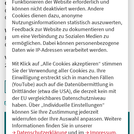
Funktionieren der Website erforderlich und
Organisator(en)
können nicht deaktiviert werden. Andere
Charité - Universitätsmedizin Berlin
Cookies dienen dazu, anonyme
Campus Mitte
Nutzungsinformationen statistisch auszuwerten,
Feedback zur Website zu dokumentieren und
Wissenschaftliche Leitung
um eine Verbindung zu Sozialen Medien zu
Frau Dr. med. Eva Kornemann
ermöglichen. Dabei können personenbezogene
Charité - Universitätsmedizin Berlin
Daten wie IP-Adressen verarbeitet werden.
Veranstaltungsnummer
Mit Klick auf „Alle Cookies akzeptieren“ stimmen
2761102025065390006
Sie der Verwendung aller Cookies zu. Ihre
Einwilligung erstreckt sich in manchen Fällen
(YouTube) auch auf die Datenübermittlung in
Zurück zur Übersicht
Drittländer (etwa die USA), die derzeit kein mit
der EU vergleichbares Datenschutzniveau
haben. Über „Individuelle Einstellungen“
können Sie Ihre Zustimmung jederzeit
widerrufen oder Ihre Auswahl anpassen. Weitere
Informationen finden Sie in unserer
Immer informiert bleiben
Datenschutzerklärung
und im
Impressum
.