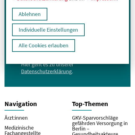
Melden Sie sich für unseren Newsletter an:
E-Mail-Adresse eingeben
Ablehnen
Individuelle Einstellungen
Anmelden
Alle Cookies erlauben
Ich bin mit der Verarbeitung meiner Daten
zum Erhalt des Newsletters einverstanden.
Hier geht es zu unserer
Datenschutzerklärung
.
Navigation
Top-Themen
Ärzt:innen
GKV-Sparvorschläge
gefährden Versorgung in
Medizinische
Berlin –
Fachangestellte
Gesundheitsakteure