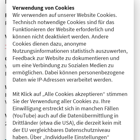
Reinickendorf
Verwendung von Cookies
Wir verwenden auf unserer Website Cookies.
Fortbildungsformat
Technisch notwendige Cookies sind für das
Präsenz
Funktionieren der Website erforderlich und
Veranstaltungsreihe
können nicht deaktiviert werden. Andere
Cookies dienen dazu, anonyme
Weitere Veranstaltungen dieser Reihe (12)
Nutzungsinformationen statistisch auszuwerten,
Feedback zur Website zu dokumentieren und
Organisator(en)
um eine Verbindung zu Sozialen Medien zu
Vivantes Humboldt-Klinikum
ermöglichen. Dabei können personenbezogene
Innere Medizin - Nephrologie
Daten wie IP-Adressen verarbeitet werden.
Wissenschaftliche Leitung
Mit Klick auf „Alle Cookies akzeptieren“ stimmen
Herr Dr. med. Süha Dasdelen
Sie der Verwendung aller Cookies zu. Ihre
Vivantes Humboldt-Klinikum
Einwilligung erstreckt sich in manchen Fällen
Veranstaltungsnummer
(YouTube) auch auf die Datenübermittlung in
Drittländer (etwa die USA), die derzeit kein mit
2761102026005220022
der EU vergleichbares Datenschutzniveau
haben. Über „Individuelle Einstellungen“