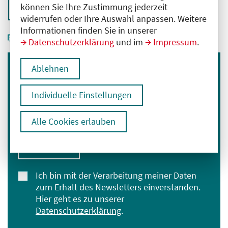
können Sie Ihre Zustimmung jederzeit
Zurück zur Übersicht
widerrufen oder Ihre Auswahl anpassen. Weitere
Informationen finden Sie in unserer
Datenschutzerklärung
und im
Impressum
.
Ablehnen
Immer informiert bleiben
Melden Sie sich für unseren Newsletter an:
Individuelle Einstellungen
E-Mail-Adresse eingeben
Alle Cookies erlauben
Anmelden
Ich bin mit der Verarbeitung meiner Daten
zum Erhalt des Newsletters einverstanden.
Hier geht es zu unserer
Datenschutzerklärung
.