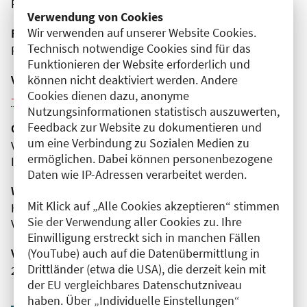
Reinickendorf
Verwendung von Cookies
Wir verwenden auf unserer Website Cookies.
Fortbildungsformat
Technisch notwendige Cookies sind für das
Präsenz
Funktionieren der Website erforderlich und
Veranstaltungsreihe
können nicht deaktiviert werden. Andere
Cookies dienen dazu, anonyme
Weitere Veranstaltungen dieser Reihe (12)
Nutzungsinformationen statistisch auszuwerten,
Feedback zur Website zu dokumentieren und
Organisator(en)
um eine Verbindung zu Sozialen Medien zu
Vivantes Humboldt-Klinikum
ermöglichen. Dabei können personenbezogene
Innere Medizin - Nephrologie
Daten wie IP-Adressen verarbeitet werden.
Wissenschaftliche Leitung
Mit Klick auf „Alle Cookies akzeptieren“ stimmen
Herr Dr. med. Süha Dasdelen
Sie der Verwendung aller Cookies zu. Ihre
Vivantes Humboldt-Klinikum
Einwilligung erstreckt sich in manchen Fällen
Veranstaltungsnummer
(YouTube) auch auf die Datenübermittlung in
Drittländer (etwa die USA), die derzeit kein mit
2761102026005260093
der EU vergleichbares Datenschutzniveau
haben. Über „Individuelle Einstellungen“