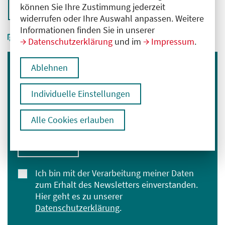
können Sie Ihre Zustimmung jederzeit
Zurück zur Übersicht
widerrufen oder Ihre Auswahl anpassen. Weitere
Informationen finden Sie in unserer
Datenschutzerklärung
und im
Impressum
.
Ablehnen
Immer informiert bleiben
Melden Sie sich für unseren Newsletter an:
Individuelle Einstellungen
E-Mail-Adresse eingeben
Alle Cookies erlauben
Anmelden
Ich bin mit der Verarbeitung meiner Daten
zum Erhalt des Newsletters einverstanden.
Hier geht es zu unserer
Datenschutzerklärung
.