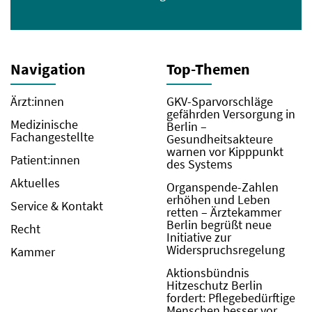
Navigation
Top-Themen
Ärzt:innen
GKV-Sparvorschläge
gefährden Versorgung in
Medizinische
Berlin –
Fachangestellte
Gesundheitsakteure
warnen vor Kipppunkt
Patient:innen
des Systems
Aktuelles
Organspende-Zahlen
erhöhen und Leben
Service & Kontakt
retten – Ärztekammer
Berlin begrüßt neue
Recht
Initiative zur
Widerspruchsregelung
Kammer
Aktionsbündnis
Hitzeschutz Berlin
fordert: Pflegebedürftige
Menschen besser vor