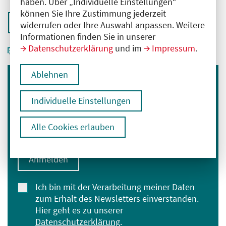
haben. Über „Individuelle Einstellungen“
können Sie Ihre Zustimmung jederzeit
Zurück zur Übersicht
widerrufen oder Ihre Auswahl anpassen. Weitere
Informationen finden Sie in unserer
Datenschutzerklärung
und im
Impressum
.
Ablehnen
Immer informiert bleiben
Individuelle Einstellungen
Melden Sie sich für unseren Newsletter an:
E-Mail-Adresse eingeben
Alle Cookies erlauben
Anmelden
Ich bin mit der Verarbeitung meiner Daten
zum Erhalt des Newsletters einverstanden.
Hier geht es zu unserer
Datenschutzerklärung
.