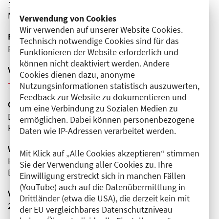
13359 Berlin
Mitte
Verwendung von Cookies
Wir verwenden auf unserer Website Cookies.
Fortbildungsformat
Technisch notwendige Cookies sind für das
Präsenz
Funktionieren der Website erforderlich und
können nicht deaktiviert werden. Andere
Veranstaltungsreihe
Cookies dienen dazu, anonyme
Weitere Veranstaltungen dieser Reihe (8)
Nutzungsinformationen statistisch auszuwerten,
Feedback zur Website zu dokumentieren und
Organisator(en)
um eine Verbindung zu Sozialen Medien zu
DRK Kliniken Berlin I Mitte
ermöglichen. Dabei können personenbezogene
Klinik für Gefäßmedizin Mitte
Daten wie IP-Adressen verarbeitet werden.
Wissenschaftliche Leitung
Mit Klick auf „Alle Cookies akzeptieren“ stimmen
Herr Prof. Dr. med. Tobias Müller
Sie der Verwendung aller Cookies zu. Ihre
DRK Kliniken Berlin I Mitte
Einwilligung erstreckt sich in manchen Fällen
(YouTube) auch auf die Datenübermittlung in
Veranstaltungsnummer
Drittländer (etwa die USA), die derzeit kein mit
2761102026037380034
der EU vergleichbares Datenschutzniveau