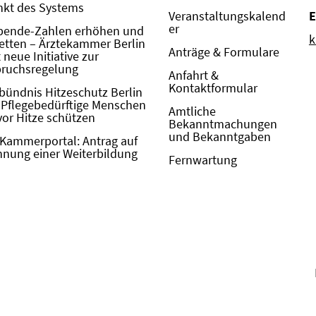
kt des Systems
Veranstaltungskalend
E
er
pende-Zahlen erhöhen und
k
etten – Ärztekammer Berlin
Anträge & Formulare
neue Initiative zur
pruchsregelung
Anfahrt &
Kontaktformular
bündnis Hitzeschutz Berlin
: Pflegebedürftige Menschen
Amtliche
vor Hitze schützen
Bekanntmachungen
und Bekanntgaben
Kammerportal: Antrag auf
nung einer Weiterbildung
Fernwartung