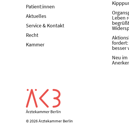
Kipppun
Patient:innen
Organs
Aktuelles
Leben r
begrüßt 
Service & Kontakt
Widers
Recht
Aktions
fordert
Kammer
besser 
Neu im 
Anerken
© 2026 Ärztekammer Berlin