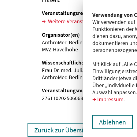
Veranstaltungsreihe
Verwendung von C
Weitere Veranstaltungen dieser Reihe (
Wir verwenden auf 
Funktionieren der 
Organisator(en)
dienen dazu, anony
AnthroMed Berlin-Brandenburg gGmbH
dokumentieren und
MVZ Havelhöhe
personenbezogene D
Wissenschaftliche Leitung
Mit Klick auf „Alle
Frau Dr. med. Julia Kalinka-Grafe
Einwilligung erstre
AnthroMed Berlin-Brandenburg gGmbH
Drittländer (etwa d
Über „Individuelle
Veranstaltungsnummer
Auswahl anpassen. 
2761102025060680088
Impressum
.
Ablehnen
Zurück zur Übersicht