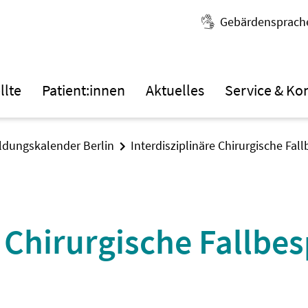
Gebärdensprach
llte
Patient:innen
Aktuelles
Service & Ko
ildungskalender Berlin
Interdisziplinäre Chirurgische Fa
e Chirurgische Fallb