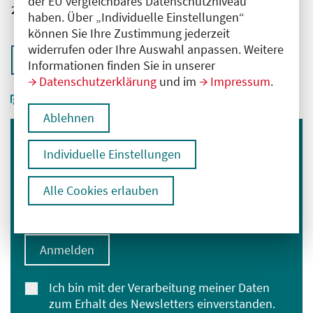
der EU vergleichbares Datenschutzniveau
2761102026004320120
haben. Über „Individuelle Einstellungen“
können Sie Ihre Zustimmung jederzeit
widerrufen oder Ihre Auswahl anpassen. Weitere
Zurück zur Übersicht
Informationen finden Sie in unserer
Datenschutzerklärung
und im
Impressum
.
Ablehnen
Immer informiert bleiben
Individuelle Einstellungen
Melden Sie sich für unseren Newsletter an:
Alle Cookies erlauben
E-Mail-Adresse eingeben
Anmelden
Ich bin mit der Verarbeitung meiner Daten
zum Erhalt des Newsletters einverstanden.