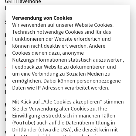
GKH Havelhöhe
Kladower Damm
14089 Berlin
Verwendung von Cookies
Spandau
Wir verwenden auf unserer Website Cookies.
Technisch notwendige Cookies sind für das
Fortbildungsformat
Funktionieren der Website erforderlich und
Präsenz
können nicht deaktiviert werden. Andere
Cookies dienen dazu, anonyme
Veranstaltungsreihe
Nutzungsinformationen statistisch auszuwerten,
Weitere Veranstaltungen dieser Reihe (12)
Feedback zur Website zu dokumentieren und
um eine Verbindung zu Sozialen Medien zu
Organisator(en)
ermöglichen. Dabei können personenbezogene
Gemeinschaftskrankenhaus Havelhöhe gGmbH
Daten wie IP-Adressen verarbeitet werden.
Klinik für Anthroposophische Medizin
Mit Klick auf „Alle Cookies akzeptieren“ stimmen
Wissenschaftliche Leitung
Sie der Verwendung aller Cookies zu. Ihre
Frau Dr. med. Julia Kalinka-Grafe
Einwilligung erstreckt sich in manchen Fällen
Gemeinschaftskrankenhaus Havelhöhe gGmbH
(YouTube) auch auf die Datenübermittlung in
Drittländer (etwa die USA), die derzeit kein mit
Veranstaltungsnummer