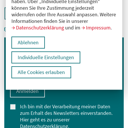
haben. Über „Individuelle Einstellungen“
können Sie Ihre Zustimmung jederzeit
Zurück zur Übersicht
widerrufen oder Ihre Auswahl anpassen. Weitere
Informationen finden Sie in unserer
Datenschutzerklärung
und im
Impressum
.
Ablehnen
Immer informiert bleiben
Individuelle Einstellungen
Melden Sie sich für unseren Newsletter an:
E-Mail-Adresse eingeben
Alle Cookies erlauben
Anmelden
Ich bin mit der Verarbeitung meiner Daten
zum Erhalt des Newsletters einverstanden.
Hier geht es zu unserer
Datenschutzerklärung
.