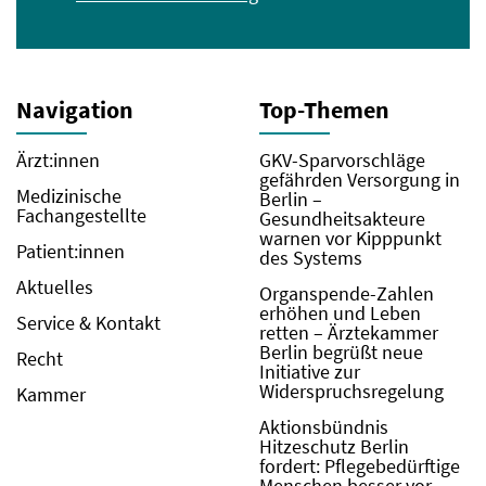
Navigation
Top-Themen
Ärzt:innen
GKV-Sparvorschläge
gefährden Versorgung in
Medizinische
Berlin –
Fachangestellte
Gesundheitsakteure
warnen vor Kipppunkt
Patient:innen
des Systems
Aktuelles
Organspende-Zahlen
erhöhen und Leben
Service & Kontakt
retten – Ärztekammer
Berlin begrüßt neue
Recht
Initiative zur
Widerspruchsregelung
Kammer
Aktionsbündnis
Hitzeschutz Berlin
fordert: Pflegebedürftige
Menschen besser vor