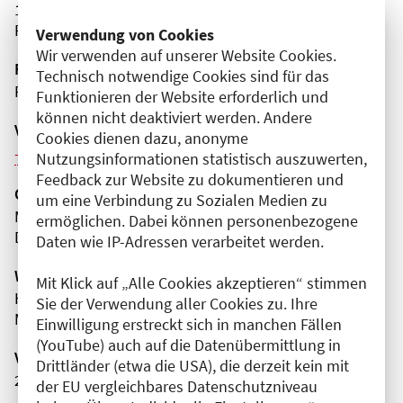
10243 Berlin
Friedrichshain-Kreuzberg
Verwendung von Cookies
Wir verwenden auf unserer Website Cookies.
Fortbildungsformat
Technisch notwendige Cookies sind für das
Präsenz
Funktionieren der Website erforderlich und
können nicht deaktiviert werden. Andere
Veranstaltungsreihe
Cookies dienen dazu, anonyme
Weitere Veranstaltungen dieser Reihe (12)
Nutzungsinformationen statistisch auszuwerten,
Feedback zur Website zu dokumentieren und
Organisator(en)
um eine Verbindung zu Sozialen Medien zu
MVZ - Diagnostisch Therapeutisches Zentrum
ermöglichen. Dabei können personenbezogene
DTZ am Frankfurter Tor
Daten wie IP-Adressen verarbeitet werden.
Wissenschaftliche Leitung
Mit Klick auf „Alle Cookies akzeptieren“ stimmen
Herr Prof. Dr. sc. med. Wolfgang Mohnike
Sie der Verwendung aller Cookies zu. Ihre
MVZ - Diagnostisch Therapeutisches Zentrum
Einwilligung erstreckt sich in manchen Fällen
(YouTube) auch auf die Datenübermittlung in
Veranstaltungsnummer
Drittländer (etwa die USA), die derzeit kein mit
2761102025058190058
der EU vergleichbares Datenschutzniveau